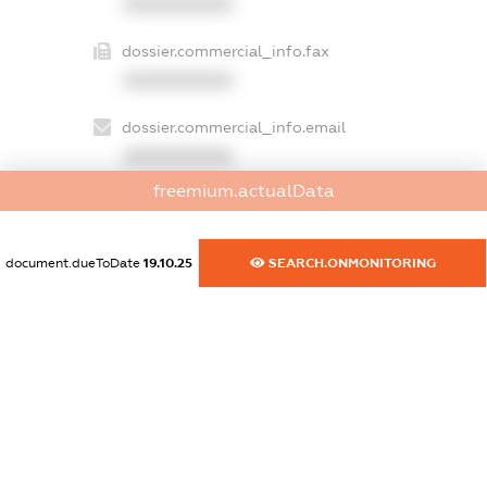
XXXXXXXXXX
dossier.commercial_info.fax
XXXXXXXXXX
dossier.commercial_info.email
XXXXXXXXXX
freemium.actualData
dossier.commercial_info.website
XXXXXXXXXX
document.dueToDate
19.10.25
SEARCH.ONMONITORING
dossier.commercial_info.activity
XXXXXXXXXX
freemium.exampleText_1
freemium.exampleText_2
freemium.anonymousPerSearch2
FREEMIUM.DETAILS