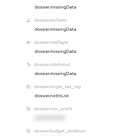
dossier.missingData
dossier.esvDebt
dossier.missingData
dossier.ndsPayer
dossier.missingData
dossier.ndsAnnul
dossier.missingData
dossier.single_tax_reg
dossier.notInList
dossier.non_profit
XXXXXXXXXX
dossier.budget_dotation