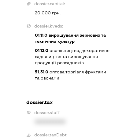
dossier.capital:
20 000 грн.
dossier.kveds:
01.11.0
вирощування зернових та
технічних культур
01.12.0
овочівництво, декоративне
садівництво та вирощування
продукції розсадників
51.31.0
оптова торгівля фруктами
та овочами
dossier.tax
dossier.staff
XXXXXXXXXX
dossier.taxDebt