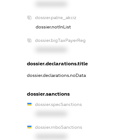
XXXXXXXXXX
dossier.palne_akciz
dossier.notInList
dossier.bigTaxPayerReg
XXXXXXXXXX
dossier.declarations.title
dossier.declarations.noData
dossier.sanctions
dossier.specSanctions
XXXXXXXXXX
dossier.rnboSanctions
XXXXXXXXXX