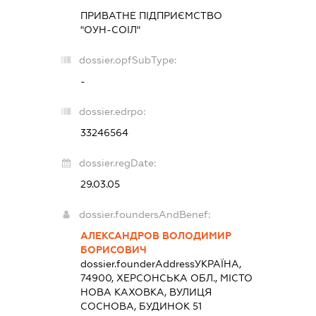
ПРИВАТНЕ ПІДПРИЄМСТВО
"ОУН-СОІЛ"
dossier.opfSubType:
-
dossier.edrpo:
33246564
dossier.regDate:
29.03.05
dossier.foundersAndBenef:
АЛЕКСАНДРОВ ВОЛОДИМИР
БОРИСОВИЧ
dossier.founderAddress
УКРАЇНА,
74900, ХЕРСОНСЬКА ОБЛ., МІСТО
НОВА КАХОВКА, ВУЛИЦЯ
СОСНОВА, БУДИНОК 51