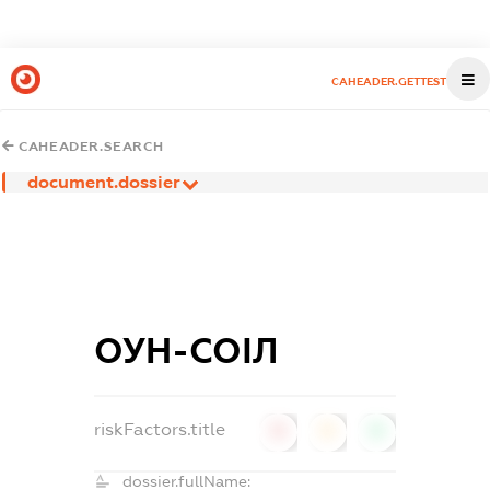
CAHEADER.GETTEST
CAHEADER.SEARCH
document.dossier
ОУН-СОІЛ
riskFactors.title
0
0
0
dossier.fullName: