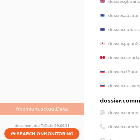
dossier.gbSanc
dossier.ausSan
dossier.euSanc
dossier.japanS
dossier.canada
dossier.rfSanc
dossier.russian
dossier.comme
freemium.actualData
dossier.commer
document.dueToDate
29.09.21
dossier.comme
SEARCH.ONMONITORING