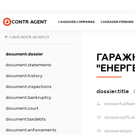
CONTR AGENT
CAHEADER.COMPANIES
CAHEADER.PERSONS
CAHEADER.SEARCH
document.dossier
ГАРАЖ
document.statements
"ЕНЕРГ
document.history
document.inspections
dossier.title
document.bankruptcy
dossier.fullNa
document.court
dossier.opfSub
document.taxdebts
document.enforcements
dossier.edrpo: