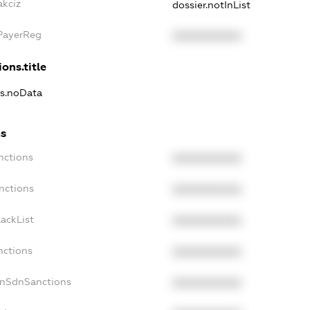
akciz
dossier.notInList
xPayerReg
XXXXXXXXXX
ons.title
ns.noData
ns
nctions
XXXXXXXXXX
nctions
XXXXXXXXXX
ackList
XXXXXXXXXX
nctions
XXXXXXXXXX
onSdnSanctions
XXXXXXXXXX