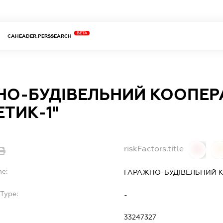
BETA
CAHEADER.PERSSEARCH
НО-БУДІВЕЛЬНИЙ КООПЕР
ЕТИК-1"
riskFactors.title
0
0
me:
ГАРАЖНО-БУДІВЕЛЬНИЙ К
Type:
-
33247327