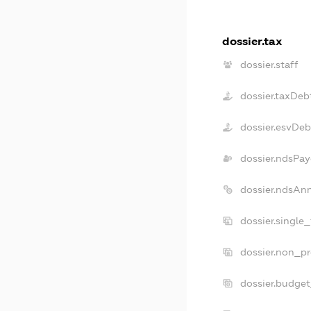
dossier.tax
dossier.staff
dossier.taxDeb
dossier.esvDeb
dossier.ndsPay
dossier.ndsAn
dossier.single
dossier.non_pr
dossier.budge