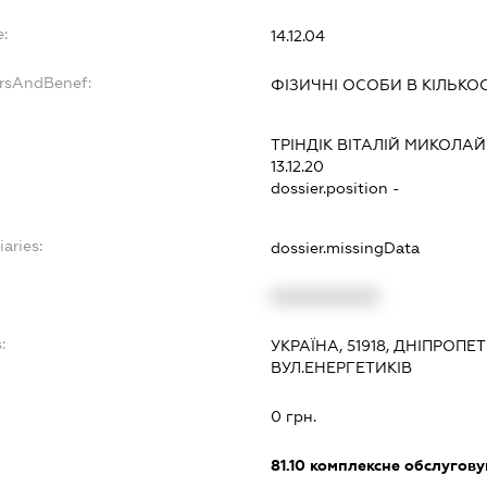
:
14.12.04
ersAndBenef:
ФІЗИЧНІ ОСОБИ В КІЛЬКО
ТРІНДІК ВІТАЛІЙ МИКОЛА
13.12.20
dossier.position -
iaries:
dossier.missingData
XXXXXXXXXX
:
УКРАЇНА, 51918, ДНІПРОПЕ
ВУЛ.ЕНЕРГЕТИКІВ
0 грн.
81.10
комплексне обслуговув