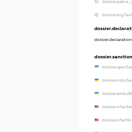
dossier.palne_
dossier.bigTa
dossier.declarati
dossier.declaratio
dossier.sanctio
dossier.specSa
dossier.rnboSa
dossier.amkuBl
dossier.ofacSa
dossier.ofacN