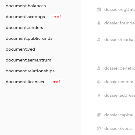
document.balances
dossier.regDate
document.scorings
new!
dossier.found
document.tenders
document.publicfunds
dossier.heads:
document.ved
document.semantrum
dossier.benefic
document.relationships
dossier.smida:
document.licenses
new!
dossier.address
dossier.capital:
dossier.kveds: