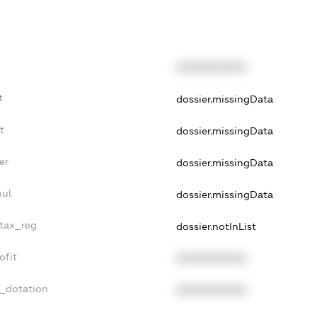
XXXXXXXXXX
t
dossier.missingData
t
dossier.missingData
er
dossier.missingData
nul
dossier.missingData
_tax_reg
dossier.notInList
ofit
XXXXXXXXXX
t_dotation
XXXXXXXXXX