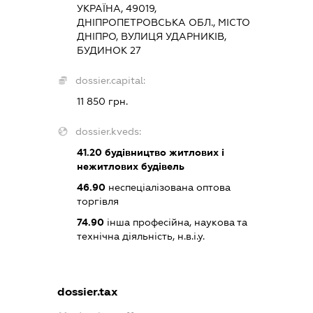
УКРАЇНА, 49019,
ДНІПРОПЕТРОВСЬКА ОБЛ., МІСТО
ДНІПРО, ВУЛИЦЯ УДАРНИКІВ,
БУДИНОК 27
dossier.capital:
11 850 грн.
dossier.kveds:
41.20
будівництво житлових і
нежитлових будівель
46.90
неспеціалізована оптова
торгівля
74.90
інша професійна, наукова та
технічна діяльність, н.в.і.у.
dossier.tax