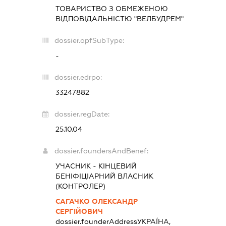
ТОВАРИСТВО З ОБМЕЖЕНОЮ
ВІДПОВІДАЛЬНІСТЮ "ВЕЛБУДРЕМ"
dossier.opfSubType:
-
dossier.edrpo:
33247882
dossier.regDate:
25.10.04
dossier.foundersAndBenef:
УЧАСНИК - КІНЦЕВИЙ
БЕНІФІЦІАРНИЙ ВЛАСНИК
(КОНТРОЛЕР)
САГАЧКО ОЛЕКСАНДР
СЕРГІЙОВИЧ
dossier.founderAddress
УКРАЇНА,