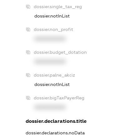
dossier.single_tax_reg
dossier.notInList
dossier.non_profit
XXXXXXXXXX
dossier.budget_dotation
XXXXXXXXXX
dossier.palne_akciz
dossier.notInList
dossier.bigTaxPayerReg
XXXXXXXXXX
dossier.declarations.title
dossier.declarations.noData