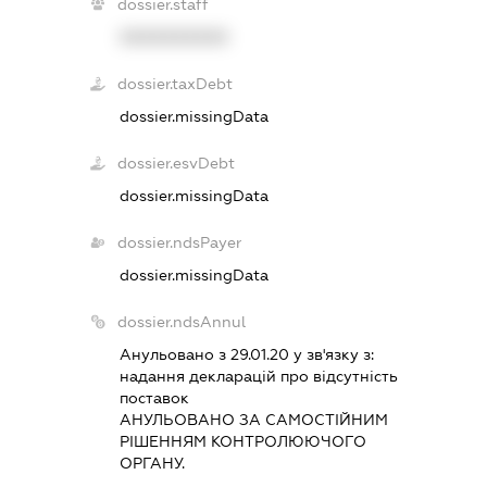
dossier.staff
XXXXXXXXXX
dossier.taxDebt
dossier.missingData
dossier.esvDebt
dossier.missingData
dossier.ndsPayer
dossier.missingData
dossier.ndsAnnul
Анульовано з 29.01.20 у зв'язку з:
надання декларацiй про вiдсутнiсть
поставок
АНУЛЬОВАНО ЗА САМОСТIЙНИМ
РIШЕННЯМ КОНТРОЛЮЮЧОГО
ОРГАНУ.