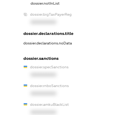
dossier.notInList
dossier.bigTaxPayerReg
XXXXXXXXXX
dossier.declarations.title
dossier.declarations.noData
dossier.sanctions
dossier.specSanctions
XXXXXXXXXX
dossier.rnboSanctions
XXXXXXXXXX
dossier.amkuBlackList
XXXXXXXXXX