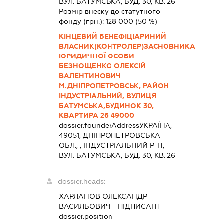
ВУЛ. БАТУМСЬКА, БУД. 30, КВ. 26
Розмір внеску до статутного
фонду (грн.):
128 000
(50 %)
КІНЦЕВИЙ БЕНЕФІЦІАРИНИЙ
ВЛАСНИК(КОНТРОЛЕР)ЗАСНОВНИКА
ЮРИДИЧНОЇ ОСОБИ
БЕЗНОЩЕНКО ОЛЕКСІЙ
ВАЛЕНТИНОВИЧ
М.ДНІПРОПЕТРОВСЬК, РАЙОН
ІНДУСТРІАЛЬНИЙ, ВУЛИЦЯ
БАТУМСЬКА,БУДИНОК 30,
КВАРТИРА 26 49000
dossier.founderAddress
УКРАЇНА,
49051, ДНIПРОПЕТРОВСЬКА
ОБЛ., , ІНДУСТРІАЛЬНИЙ Р-Н,
ВУЛ. БАТУМСЬКА, БУД. 30, КВ. 26
dossier.heads:
ХАРЛАНОВ ОЛЕКСАНДР
ВАСИЛЬОВИЧ
-
ПІДПИСАНТ
dossier.position -