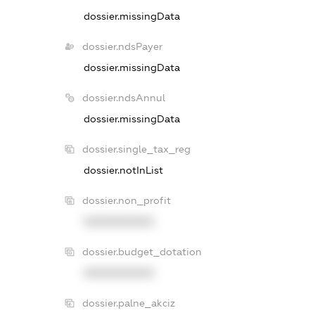
dossier.missingData
dossier.ndsPayer
dossier.missingData
dossier.ndsAnnul
dossier.missingData
dossier.single_tax_reg
dossier.notInList
dossier.non_profit
XXXXXXXXXX
dossier.budget_dotation
XXXXXXXXXX
dossier.palne_akciz