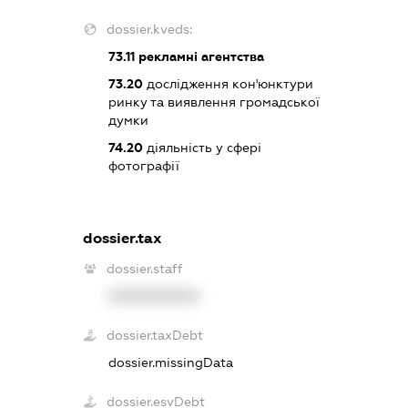
dossier.kveds:
73.11
рекламні агентства
73.20
дослідження кон'юнктури
ринку та виявлення громадської
думки
74.20
діяльність у сфері
фотографії
dossier.tax
dossier.staff
XXXXXXXXXX
dossier.taxDebt
dossier.missingData
dossier.esvDebt