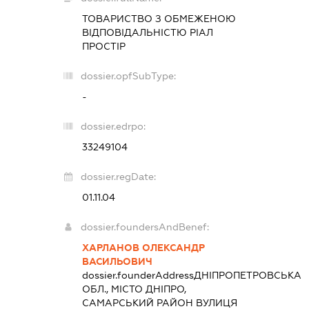
ТОВАРИСТВО З ОБМЕЖЕНОЮ
ВІДПОВІДАЛЬНІСТЮ
РІАЛ
ПРОСТІР
dossier.opfSubType:
-
dossier.edrpo:
33249104
dossier.regDate:
01.11.04
dossier.foundersAndBenef:
ХАРЛАНОВ ОЛЕКСАНДР
ВАСИЛЬОВИЧ
dossier.founderAddress
ДНІПРОПЕТРОВСЬКА
ОБЛ., МІСТО ДНІПРО,
САМАРСЬКИЙ РАЙОН ВУЛИЦЯ