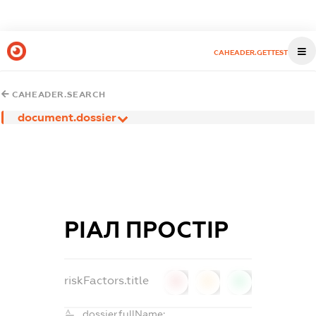
CAHEADER.GETTEST
CAHEADER.SEARCH
document.dossier
РІАЛ ПРОСТІР
riskFactors.title
0
0
0
dossier.fullName: