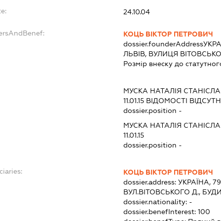
e:
24.10.04
dersAndBenef:
КОЦЬ ВІКТОР ПЕТРОВИЧ
dossier.founderAddress
УКРА
ЛЬВІВ, ВУЛИЦЯ ВІТОВСЬКО
Розмір внеску до статутног
МУСКА НАТАЛІЯ СТАНІСЛА
11.01.15
ВІДОМОСТІ ВІДСУТН
dossier.position -
МУСКА НАТАЛІЯ СТАНІСЛА
11.01.15
dossier.position -
ciaries:
КОЦЬ ВІКТОР ПЕТРОВИЧ
dossier.address:
УКРАЇНА, 79
ВУЛ.ВІТОВСЬКОГО Д., БУД
dossier.nationality:
-
dossier.benefInterest:
100