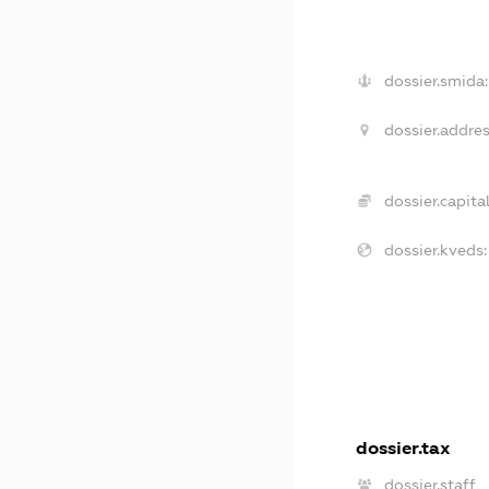
dossier.smida:
dossier.addres
dossier.capital
dossier.kveds:
dossier.tax
dossier.staff