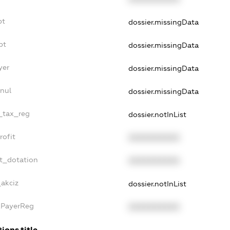
bt
dossier.missingData
bt
dossier.missingData
yer
dossier.missingData
nnul
dossier.missingData
e_tax_reg
dossier.notInList
rofit
XXXXXXXXXX
et_dotation
XXXXXXXXXX
_akciz
dossier.notInList
axPayerReg
XXXXXXXXXX
ions.title