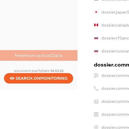
dossier.japan
dossier.canad
dossier.rfSan
dossier.russia
freemium.actualData
dossier.comme
document.dueToDate
14.10.22
dossier.comme
SEARCH.ONMONITORING
dossier.comme
dossier.comme
dossier.comme
dossier.comme