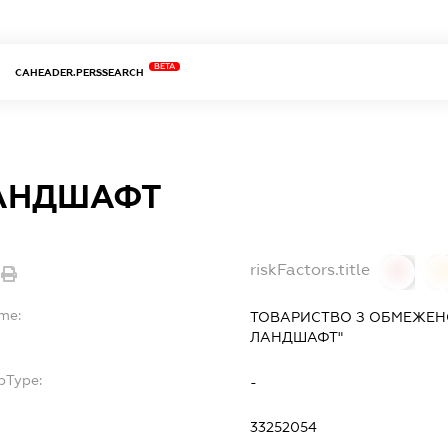
BETA
CAHEADER.PERSSEARCH
АНДШАФТ
riskFactors.title
0
ame:
ТОВАРИСТВО З ОБМЕЖЕНО
ЛАНДШАФТ"
bType:
-
33252054