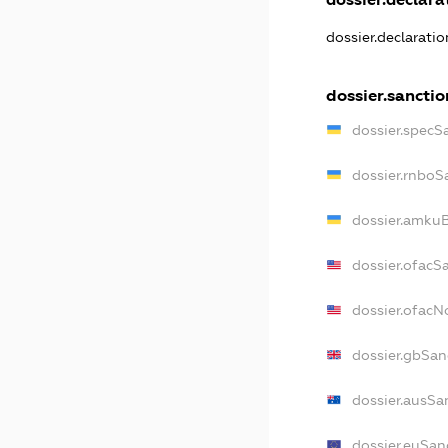
dossier.declarati
dossier.sanctio
dossier.specS
dossier.rnboS
dossier.amkuB
dossier.ofacS
dossier.ofac
dossier.gbSan
dossier.ausSa
dossier.euSan