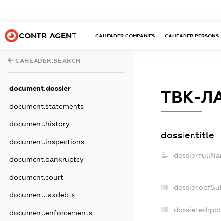
CONTR AGENT
CAHEADER.COMPANIES
CAHEADER.PERSONS
CAHEADER.SEARCH
document.dossier
ТВК-Л
document.statements
document.history
dossier.title
document.inspections
dossier.fullN
document.bankruptcy
document.court
dossier.opfSu
document.taxdebts
dossier.edrpo:
document.enforcements