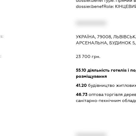
dossier.benefType:
Прямий в
dossier.benefRole:
КІНЦЕВИ
XXXXXXXXXX
s:
УКРАЇНА, 79008, ЛЬВІВСЬК
АРСЕНАЛЬНА, БУДИНОК 5,
:
23 700 грн.
55.10
діяльність готелів і п
розміщування
41.20
будівництво житлових
46.73
оптова торгівля дере
санітарно-технічним обла
XXXXXXXXXX