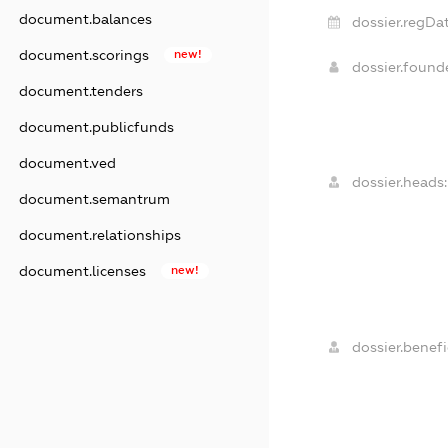
document.balances
dossier.regDat
document.scorings
new!
dossier.foun
document.tenders
document.publicfunds
document.ved
dossier.heads:
document.semantrum
document.relationships
document.licenses
new!
dossier.benefi