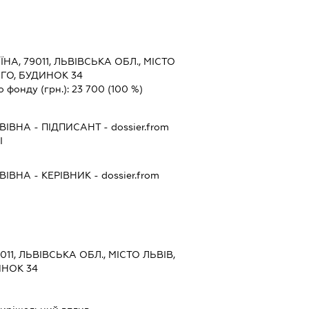
ЇНА, 79011, ЛЬВІВСЬКА ОБЛ., МІСТО
ГО, БУДИНОК 34
о фонду (грн.):
23 700
(100 %)
ВІВНА
-
ПІДПИСАНТ
- dossier.from
І
ВІВНА
-
КЕРІВНИК
- dossier.from
011, ЛЬВІВСЬКА ОБЛ., МІСТО ЛЬВІВ,
ИНОК 34