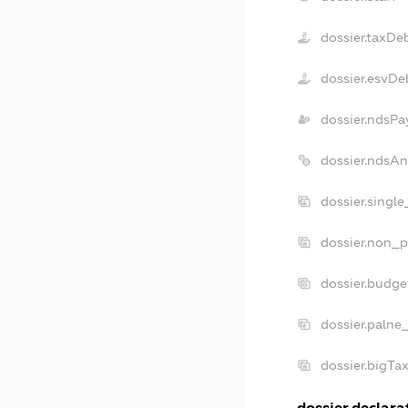
dossier.taxDe
dossier.esvDe
dossier.ndsPa
dossier.ndsA
dossier.singl
dossier.non_p
dossier.budg
dossier.palne
dossier.bigT
dossier.declarat