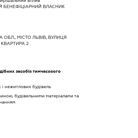
ирішальний вплив
Й БЕНЕФІЦІАРНИЙ ВЛАСНИК
А ОБЛ., МІСТО ЛЬВІВ, ВУЛИЦЯ
 КВАРТИРА 2
одібних засобів тимчасового
 і нежитлових будівель
виною, будівельними матеріалами та
днанням