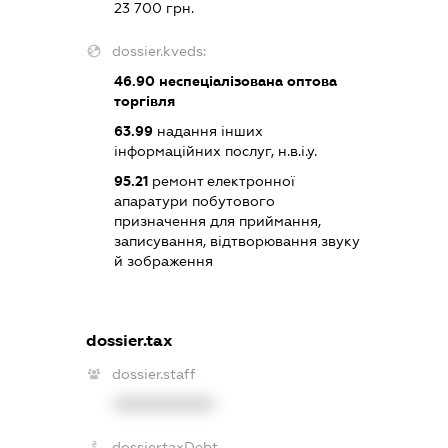
23 700 грн.
dossier.kveds:
46.90
неспеціалізована оптова
торгівля
63.99
надання інших
інформаційних послуг, н.в.і.у.
95.21
ремонт електронної
апаратури побутового
призначення для приймання,
записування, відтворювання звуку
й зображення
dossier.tax
dossier.staff
XXXXXXXXXX
dossier.taxDebt