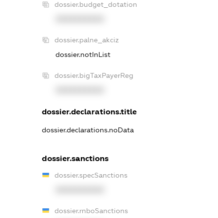
dossier.budget_dotation
XXXXXXXXXX
dossier.palne_akciz
dossier.notInList
dossier.bigTaxPayerReg
XXXXXXXXXX
dossier.declarations.title
dossier.declarations.noData
dossier.sanctions
dossier.specSanctions
XXXXXXXXXX
dossier.rnboSanctions