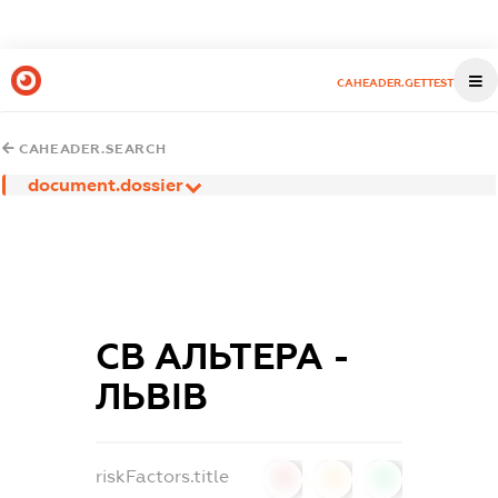
CAHEADER.GETTEST
CAHEADER.SEARCH
document.dossier
СВ АЛЬТЕРА -
ЛЬВІВ
riskFactors.title
0
0
0