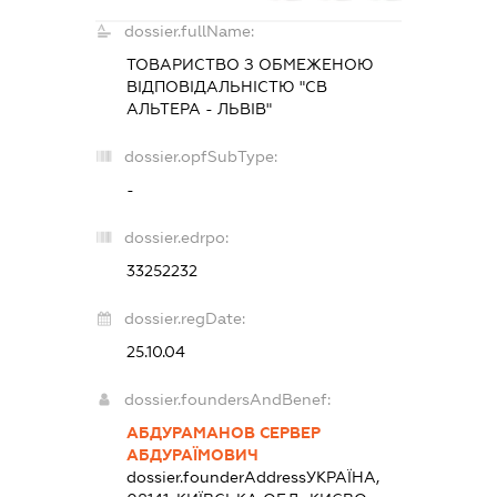
dossier.fullName:
ТОВАРИСТВО З ОБМЕЖЕНОЮ
ВІДПОВІДАЛЬНІСТЮ "СВ
АЛЬТЕРА - ЛЬВІВ"
dossier.opfSubType:
-
dossier.edrpo:
33252232
dossier.regDate:
25.10.04
dossier.foundersAndBenef:
АБДУРАМАНОВ СЕРВЕР
АБДУРАЇМОВИЧ
dossier.founderAddress
УКРАЇНА,