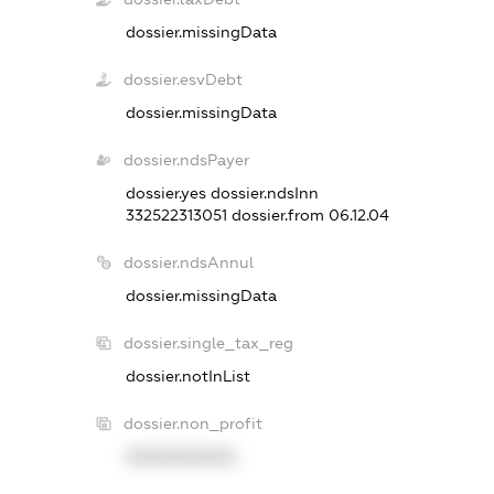
dossier.missingData
dossier.esvDebt
dossier.missingData
dossier.ndsPayer
dossier.yes
dossier.ndsInn
332522313051
dossier.from 06.12.04
dossier.ndsAnnul
dossier.missingData
dossier.single_tax_reg
dossier.notInList
dossier.non_profit
XXXXXXXXXX