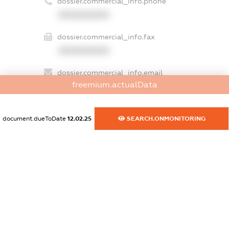
dossier.commercial_info.phone
XXXXXXXXXX
dossier.commercial_info.fax
XXXXXXXXXX
dossier.commercial_info.email
freemium.actualData
XXXXXXXXXX
dossier.commercial_info.website
document.dueToDate
12.02.25
SEARCH.ONMONITORING
XXXXXXXXXX
dossier.commercial_info.activity
XXXXXXXXXX
freemium.exampleText_1
freemium.exampleText_2
freemium.anonymousPerSearch2