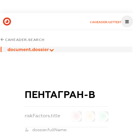
CAHEADER.GETTEST
CAHEADER.SEARCH
document.dossier
ПЕНТАГРАН-В
riskFactors.title
0
0
0
dossier.fullName: