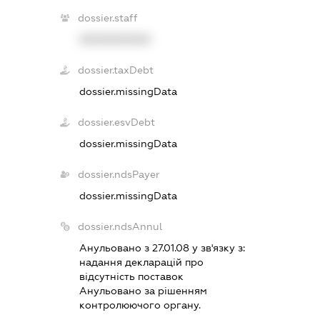
dossier.staff
XXXXXXXXXX
dossier.taxDebt
dossier.missingData
dossier.esvDebt
dossier.missingData
dossier.ndsPayer
dossier.missingData
dossier.ndsAnnul
Анульовано з 27.01.08 у зв'язку з:
надання декларацiй про
вiдсутнiсть поставок
Анульовано за рiшенням
контролюючого органу.