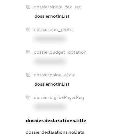
dossier.single_tax_reg
dossier.notInList
dossier.non_profit
XXXXXXXXXX
dossier.budget_dotation
XXXXXXXXXX
dossier.palne_akciz
dossier.notInList
dossier.bigTaxPayerReg
XXXXXXXXXX
dossier.declarations.title
dossier.declarations.noData