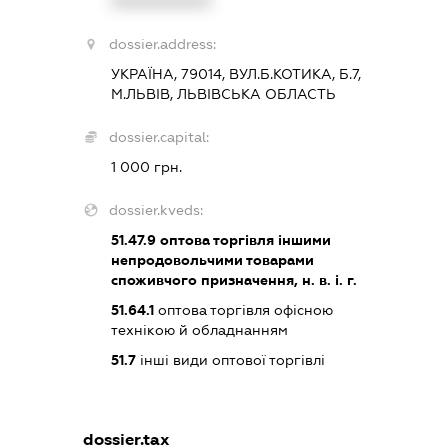
XXXXXXXXXX
dossier.address:
УКРАЇНА, 79014, ВУЛ.Б.КОТИКА, Б.7,
М.ЛЬВІВ, ЛЬВІВСЬКА ОБЛАСТЬ
dossier.capital:
1 000 грн.
dossier.kveds:
51.47.9
оптова торгівля іншими
непродовольчими товарами
споживчого призначення, н. в. і. г.
51.64.1
оптова торгівля офісною
технікою й обладнанням
51.7
інші види оптової торгівлі
dossier.tax