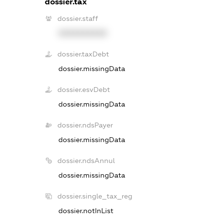
dossier.tax
dossier.staff
XXXXXXXXXX
dossier.taxDebt
dossier.missingData
dossier.esvDebt
dossier.missingData
dossier.ndsPayer
dossier.missingData
dossier.ndsAnnul
dossier.missingData
dossier.single_tax_reg
dossier.notInList