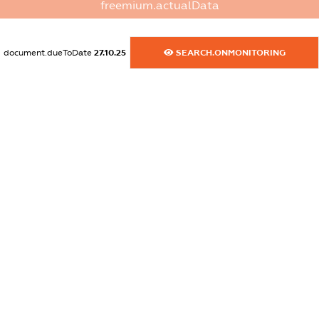
freemium.actualData
dossier.commercial_info.postal_address
XXXXXXXXXX
document.dueToDate
27.10.25
SEARCH.ONMONITORING
dossier.commercial_info.phone
XXXXXXXXXX
dossier.commercial_info.fax
XXXXXXXXXX
dossier.commercial_info.email
XXXXXXXXXX
dossier.commercial_info.website
XXXXXXXXXX
dossier.commercial_info.activity
XXXXXXXXXX