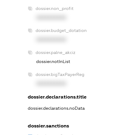
dossier.non_profit
XXXXXXXXXX
dossier.budget_dotation
XXXXXXXXXX
dossier.palne_akciz
dossier.notInList
dossier.bigTaxPayerReg
XXXXXXXXXX
dossier.declarations.title
dossier.declarations.noData
dossier.sanctions