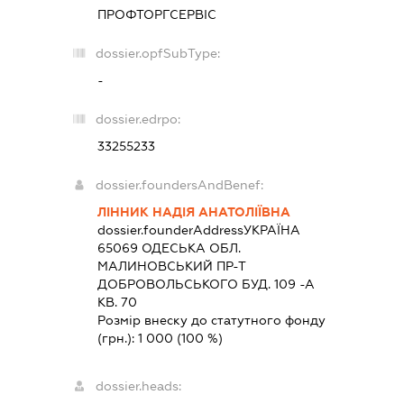
ПРОФТОРГСЕРВІС
dossier.opfSubType:
-
dossier.edrpo:
33255233
dossier.foundersAndBenef:
ЛІННИК НАДІЯ АНАТОЛІЇВНА
dossier.founderAddress
УКРАЇНА
65069 ОДЕСЬКА ОБЛ.
МАЛИНОВСЬКИЙ ПР-Т
ДОБРОВОЛЬСЬКОГО БУД. 109 -А
КВ. 70
Розмір внеску до статутного фонду
(грн.):
1 000
(100 %)
dossier.heads: