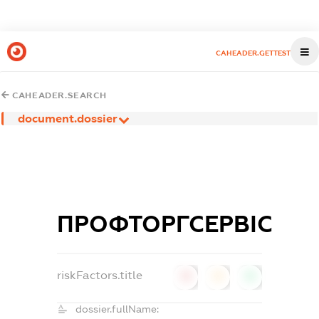
CAHEADER.GETTEST
CAHEADER.SEARCH
document.dossier
ПРОФТОРГСЕРВІС
riskFactors.title
0
0
0
dossier.fullName: