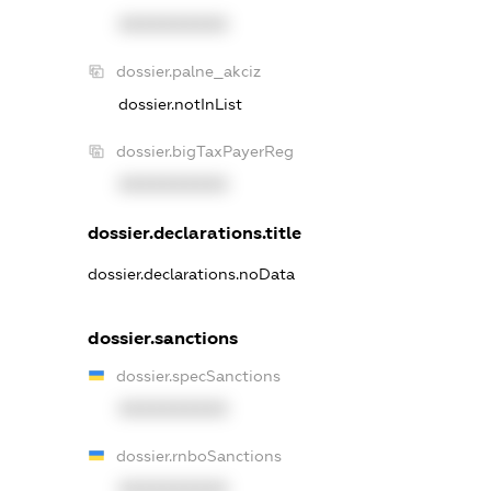
XXXXXXXXXX
dossier.palne_akciz
dossier.notInList
dossier.bigTaxPayerReg
XXXXXXXXXX
dossier.declarations.title
dossier.declarations.noData
dossier.sanctions
dossier.specSanctions
XXXXXXXXXX
dossier.rnboSanctions
XXXXXXXXXX