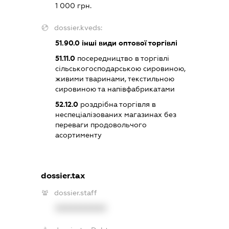
1 000 грн.
dossier.kveds:
51.90.0
інші види оптової торгівлі
51.11.0
посередництво в торгівлі
сільськогосподарською сировиною,
живими тваринами, текстильною
сировиною та напівфабрикатами
52.12.0
роздрібна торгівля в
неспеціалізованих магазинах без
переваги продовольчого
асортименту
dossier.tax
dossier.staff
XXXXXXXXXX