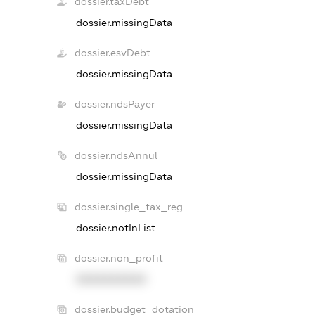
dossier.taxDebt
dossier.missingData
dossier.esvDebt
dossier.missingData
dossier.ndsPayer
dossier.missingData
dossier.ndsAnnul
dossier.missingData
dossier.single_tax_reg
dossier.notInList
dossier.non_profit
XXXXXXXXXX
dossier.budget_dotation