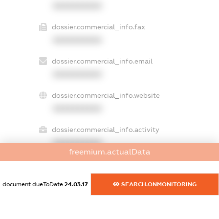
XXXXXXXXXX
dossier.commercial_info.fax
XXXXXXXXXX
dossier.commercial_info.email
XXXXXXXXXX
dossier.commercial_info.website
XXXXXXXXXX
dossier.commercial_info.activity
XXXXXXXXXX
freemium.actualData
document.dueToDate
24.03.17
SEARCH.ONMONITORING
freemium.exampleText_1
freemium.exampleText_2
freemium.anonymousPerSearch2