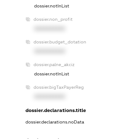
dossier.notInList
dossier.non_profit
XXXXXXXXXX
dossier.budget_dotation
XXXXXXXXXX
dossier.palne_akciz
dossier.notInList
dossier.bigTaxPayerReg
XXXXXXXXXX
dossier.declarations.title
dossier.declarations.noData