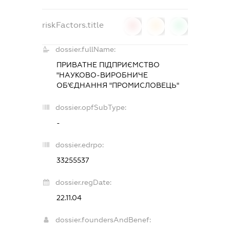
riskFactors.title
0
0
0
dossier.fullName:
ПРИВАТНЕ ПІДПРИЄМСТВО
"НАУКОВО-ВИРОБНИЧЕ
ОБ'ЄДНАННЯ "ПРОМИСЛОВЕЦЬ"
dossier.opfSubType:
-
dossier.edrpo:
33255537
dossier.regDate:
22.11.04
dossier.foundersAndBenef: