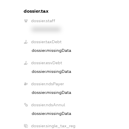
dossier.tax
dossier.staff
XXXXXXXXXX
dossier.taxDebt
dossier.missingData
dossier.esvDebt
dossier.missingData
dossier.ndsPayer
dossier.missingData
dossier.ndsAnnul
dossier.missingData
dossier.single_tax_reg