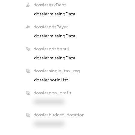
dossier.esvDebt
dossier.missingData
dossier.ndsPayer
dossier.missingData
dossier.ndsAnnul
dossier.missingData
dossier.single_tax_reg
dossier.notInList
dossier.non_profit
XXXXXXXXXX
dossier.budget_dotation
XXXXXXXXXX