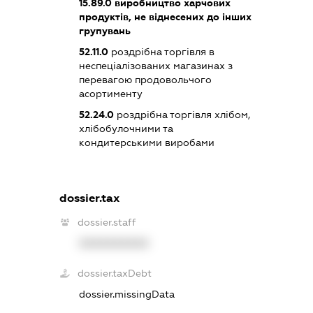
15.89.0
виробництво харчових
продуктів, не віднесених до інших
групувань
52.11.0
роздрібна торгівля в
неспеціалізованих магазинах з
перевагою продовольчого
асортименту
52.24.0
роздрібна торгівля хлібом,
хлібобулочними та
кондитерськими виробами
dossier.tax
dossier.staff
XXXXXXXXXX
dossier.taxDebt
dossier.missingData