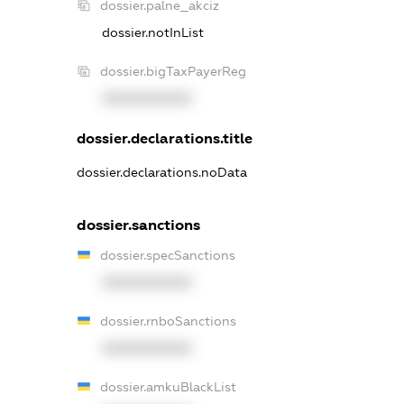
dossier.palne_akciz
dossier.notInList
dossier.bigTaxPayerReg
XXXXXXXXXX
dossier.declarations.title
dossier.declarations.noData
dossier.sanctions
dossier.specSanctions
XXXXXXXXXX
dossier.rnboSanctions
XXXXXXXXXX
dossier.amkuBlackList