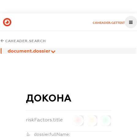
CAHEADER.GETTEST
CAHEADER.SEARCH
document.dossier
ДОКОНА
riskFactors.title
0
0
0
dossier.fullName: