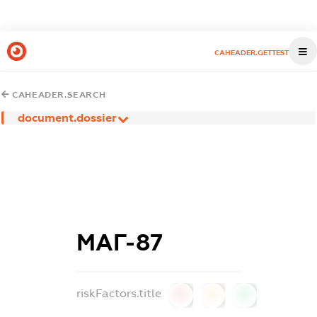
CAHEADER.GETTEST
CAHEADER.SEARCH
document.dossier
МАГ-87
riskFactors.title
0
0
0