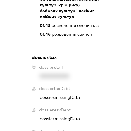
культур (крім рису),
бобових культур і насіння
олійних культур
01.45
розведення овець і кіз
01.46
розведення свиней
dossier.tax
dossier.staff
XXXXXXXXXX
dossier.taxDebt
dossier.missingData
dossier.esvDebt
dossier.missingData