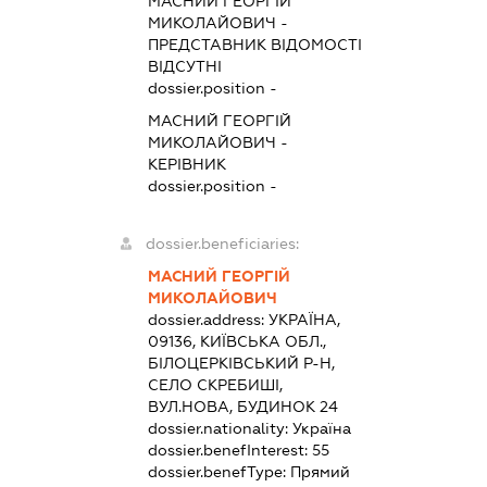
МАСНИЙ ГЕОРГІЙ
МИКОЛАЙОВИЧ
-
ПРЕДСТАВНИК
ВІДОМОСТІ
ВІДСУТНІ
dossier.position -
МАСНИЙ ГЕОРГІЙ
МИКОЛАЙОВИЧ
-
КЕРІВНИК
dossier.position -
dossier.beneficiaries:
МАСНИЙ ГЕОРГІЙ
МИКОЛАЙОВИЧ
dossier.address:
УКРАЇНА,
09136, КИЇВСЬКА ОБЛ.,
БІЛОЦЕРКІВСЬКИЙ Р-Н,
СЕЛО СКРЕБИШІ,
ВУЛ.НОВА, БУДИНОК 24
dossier.nationality:
Україна
dossier.benefInterest:
55
dossier.benefType:
Прямий