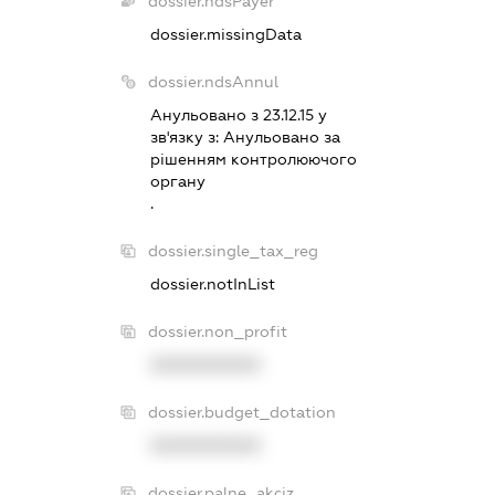
dossier.ndsPayer
dossier.missingData
dossier.ndsAnnul
Анульовано з 23.12.15 у
зв'язку з:
Анульовано за
рiшенням контролюючого
органу
.
dossier.single_tax_reg
dossier.notInList
dossier.non_profit
XXXXXXXXXX
dossier.budget_dotation
XXXXXXXXXX
dossier.palne_akciz