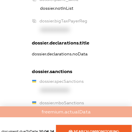
dossier.notInList
dossier.bigTaxPayerReg
XXXXXXXXXX
dossier.declarations.title
dossier.declarations.noData
dossier.sanctions
dossier.specSanctions
XXXXXXXXXX
dossier.rnboSanctions
XXXXXXXXXX
freemium.actualData
dossier.amkuBlackList
document.dueToDate
20.04.24
SEARCH.ONMONITORING