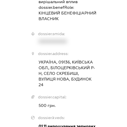
вирішальний вплив
dossier.benefRole:
КІНЦЕВИЙ БЕНЕФІЦІАРНИЙ
ВЛАСНИК
dossier.smida:
XXXXXXXXXX
dossier.address:
УКРАЇНА, 09136, КИЇВСЬКА
ОБЛ., БІЛОЦЕРКІВСЬКИЙ Р-
Н, СЕЛО СКРЕБИШІ,
ВУЛИЦЯ НОВА, БУДИНОК
24
dossier.capital:
500 грн.
dossier.kveds:
01.11
вирощування зернових