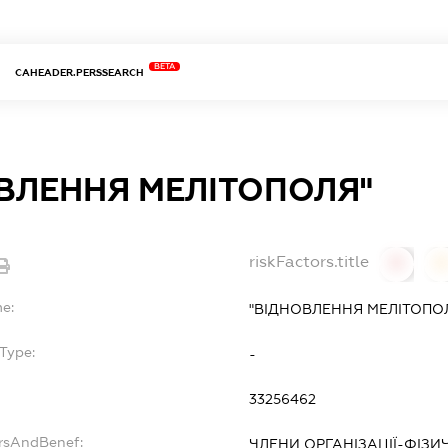
BETA
CAHEADER.PERSSEARCH
ВЛЕННЯ МЕЛІТОПОЛЯ"
riskFactors.title
0
0
me:
"ВІДНОВЛЕННЯ МЕЛІТОПО
Type:
-
33256462
ersAndBenef:
ЧЛЕНИ ОРГАНІЗАЦІЇ-ФІЗИ