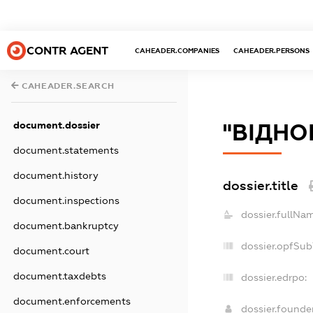
CONTR AGENT
CAHEADER.COMPANIES
CAHEADER.PERSONS
CAHEADER.SEARCH
document.dossier
"ВІДНО
document.statements
document.history
dossier.title
document.inspections
dossier.fullNa
document.bankruptcy
dossier.opfSub
document.court
document.taxdebts
dossier.edrpo:
document.enforcements
dossier.found