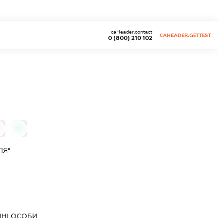
caHeader.contact
CAHEADER.GETTEST
0 (800) 210 102
0
ЛЯ"
ЧНІ ОСОБИ