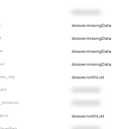
XXXXXXXXXX
t
dossier.missingData
t
dossier.missingData
er
dossier.missingData
nul
dossier.missingData
_tax_reg
dossier.notInList
ofit
XXXXXXXXXX
t_dotation
XXXXXXXXXX
akciz
dossier.notInList
xPayerReg