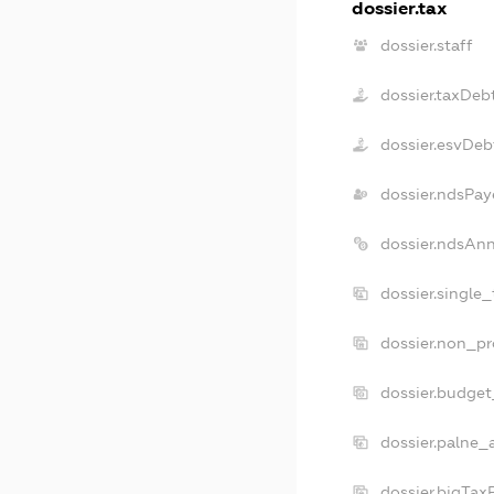
dossier.tax
dossier.staff
dossier.taxDeb
dossier.esvDeb
dossier.ndsPay
dossier.ndsAn
dossier.single
dossier.non_pr
dossier.budge
dossier.palne_
dossier.bigTa