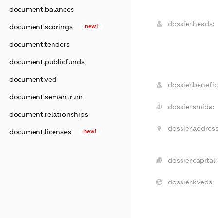
document.balances
dossier.heads:
document.scorings
new!
document.tenders
document.publicfunds
document.ved
dossier.benefici
document.semantrum
dossier.smida:
document.relationships
dossier.address
document.licenses
new!
dossier.capital:
dossier.kveds: