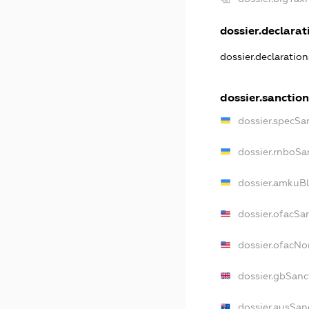
dossier.declarati
dossier.declaratio
dossier.sanction
dossier.specSa
dossier.rnboSa
dossier.amkuBl
dossier.ofacSa
dossier.ofacN
dossier.gbSanc
dossier.ausSan