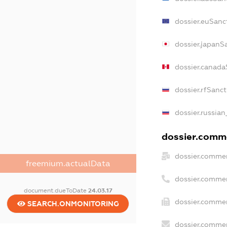
dossier.euSanc
dossier.japanS
dossier.canada
dossier.rfSanc
dossier.russian
dossier.comme
dossier.commer
freemium.actualData
dossier.commer
document.dueToDate
24.03.17
dossier.commer
SEARCH.ONMONITORING
dossier.commer