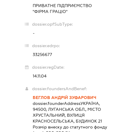
ПРИВАТНЕ ПІДПРИЄМСТВО
"ФІРМА ГРАЦІО"
dossier.opfSubType:
-
dossier.edrpo:
33256677
dossier.regDate:
14.11.04
dossier.foundersAndBenef:
БЕГЛОВ АНДРІЙ ЗУФАРОВИЧ
dossier.founderAddress
УКРАЇНА,
94500, ЛУГАНСЬКА ОБЛ., МІСТО
ХРУСТАЛЬНИЙ, ВУЛИЦЯ
КРАСНОСЕЛЬСЬКА, БУДИНОК 21
Розмір внеску до статутного фонду