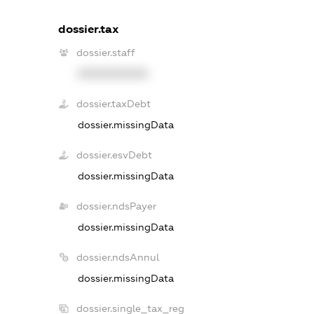
dossier.tax
dossier.staff
XXXXXXXXXX
dossier.taxDebt
dossier.missingData
dossier.esvDebt
dossier.missingData
dossier.ndsPayer
dossier.missingData
dossier.ndsAnnul
dossier.missingData
dossier.single_tax_reg