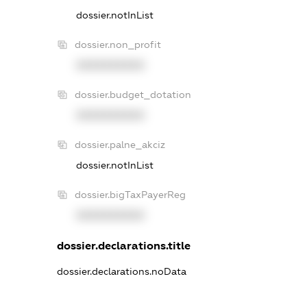
dossier.notInList
dossier.non_profit
XXXXXXXXXX
dossier.budget_dotation
XXXXXXXXXX
dossier.palne_akciz
dossier.notInList
dossier.bigTaxPayerReg
XXXXXXXXXX
dossier.declarations.title
dossier.declarations.noData