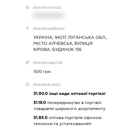
dossier.smida:
XXXXXXXXXX
dossier.address:
УКРАЇНА, 94217, ЛУГАНСЬКА ОБЛ.,
МІСТО АЛЧЕВСЬК, ВУЛИЦЯ
КІРОВА, БУДИНОК 136
dossier.capital:
500 грн.
dossier.kveds:
51.90.0
інші види оптової торгівлі
51.19.0
посередництво в торгівлі
товарами широкого асортименту
51.85.0
оптова торгівля офісною
технікою та устаткованням