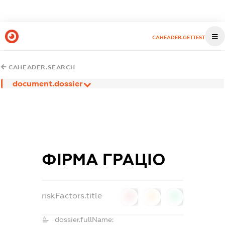
CAHEADER.GETTEST
CAHEADER.SEARCH
document.dossier
ФІРМА ГРАЦІО
riskFactors.title
0
0
0
dossier.fullName: