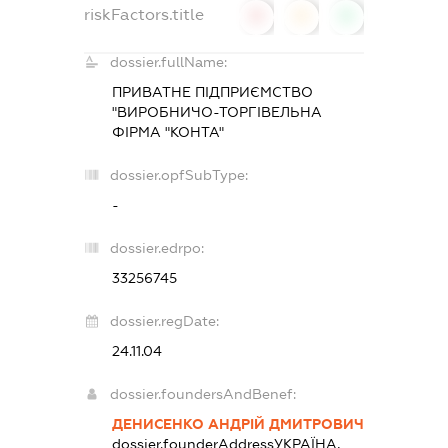
riskFactors.title
0
0
0
dossier.fullName:
ПРИВАТНЕ ПІДПРИЄМСТВО
"ВИРОБНИЧО-ТОРГІВЕЛЬНА
ФІРМА "КОНТА"
dossier.opfSubType:
-
dossier.edrpo:
33256745
dossier.regDate:
24.11.04
dossier.foundersAndBenef:
ДЕНИСЕНКО АНДРІЙ ДМИТРОВИЧ
dossier.founderAddress
УКРАЇНА,