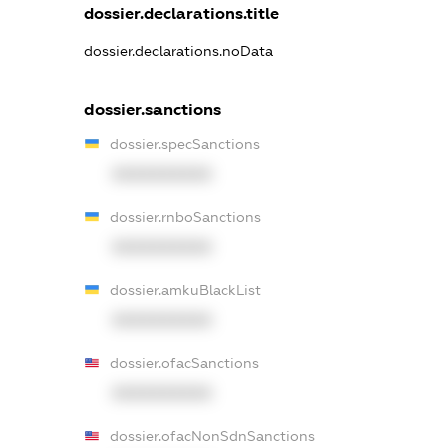
dossier.declarations.title
dossier.declarations.noData
dossier.sanctions
dossier.specSanctions
XXXXXXXXXX
dossier.rnboSanctions
XXXXXXXXXX
dossier.amkuBlackList
XXXXXXXXXX
dossier.ofacSanctions
XXXXXXXXXX
dossier.ofacNonSdnSanctions