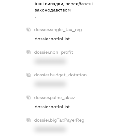
iншi випадки, передбаченi
законодавством
.
dossier.single_tax_reg
dossier.notInList
dossier.non_profit
XXXXXXXXXX
dossier.budget_dotation
XXXXXXXXXX
dossier.palne_akciz
dossier.notInList
dossier.bigTaxPayerReg
XXXXXXXXXX