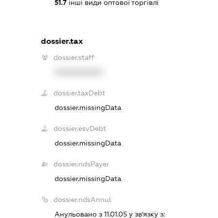
51.7
інші види оптової торгівлі
dossier.tax
dossier.staff
XXXXXXXXXX
dossier.taxDebt
dossier.missingData
dossier.esvDebt
dossier.missingData
dossier.ndsPayer
dossier.missingData
dossier.ndsAnnul
Анульовано з 11.01.05 у зв'язку з: