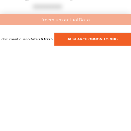
XXXXXXXXXX
dossier.commercial_info.activity
freemium.actualData
XXXXXXXXXX
document.dueToDate
26.10.25
SEARCH.ONMONITORING
freemium.exampleText_1
freemium.exampleText_2
freemium.anonymousPerSearch2
FREEMIUM.DETAILS
FREEMIUM.REGISTER