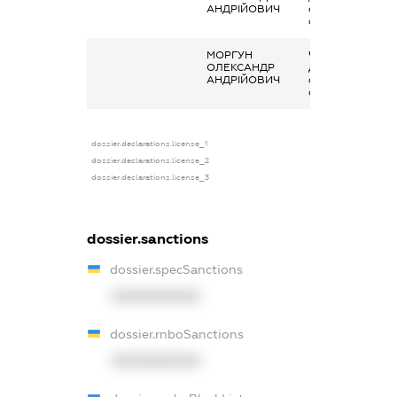
АНДРІЙОВИЧ
організаціях та ї
органах
МОРГУН
Членство суб’єк
ОЛЕКСАНДР
декларування в
АНДРІЙОВИЧ
організаціях та ї
органах
dossier.declarations.license_1
dossier.declarations.license_2
dossier.declarations.license_3
dossier.sanctions
dossier.specSanctions
XXXXXXXXXX
dossier.rnboSanctions
XXXXXXXXXX