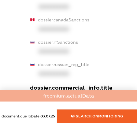
XXXXXXXXXX
dossier.canadaSanctions
XXXXXXXXXX
dossier.rfSanctions
XXXXXXXXXX
dossier.russian_reg_title
XXXXXXXXXX
dossier.commercial_info.title
freemium.actualData
dossier.commercial_info.postal_address
XXXXXXXXXX
document.dueToDate
03.07.25
SEARCH.ONMONITORING
dossier.commercial_info.phone
XXXXXXXXXX