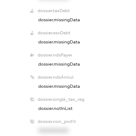
dossier.taxDebt
dossier.missingData
dossier.esvDebt
dossier.missingData
dossier.ndsPayer
dossier.missingData
dossier.ndsAnnul
dossier.missingData
dossier.single_tax_reg
dossier.notInList
dossier.non_profit
XXXXXXXXXX