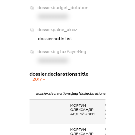
dossier.budget_dotation
XXXXXXXXXX
dossier.palne_akciz
dossier.notInList
dossier.bigTaxPayerReg
XXXXXXXXXX
dossier.declarations.title
2017
dossier.declarations.pepName
dossier.declarations.personName
dossier.declarati
МОРГУН
Членство суб’єк
ОЛЕКСАНДР
декларування в
АНДРІЙОВИЧ
організаціях та ї
органах
МОРГУН
Членство суб’єк
ОЛЕКСАНДР
декларування в