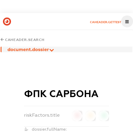
CAHEADER.GETTEST
CAHEADER.SEARCH
document.dossier
ФПК САРБОНА
riskFactors.title
0
0
0
dossier.fullName: