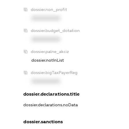
dossier.non_profit
XXXXXXXXXX
dossier.budget_dotation
XXXXXXXXXX
dossier.palne_akciz
dossier.notInList
dossier.bigTaxPayerReg
XXXXXXXXXX
dossier.declarations.title
dossier.declarations.noData
dossier.sanctions