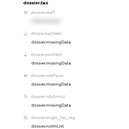
dossier.tax
dossier.staff
XXXXXXXXXX
dossier.taxDebt
dossier.missingData
dossier.esvDebt
dossier.missingData
dossier.ndsPayer
dossier.missingData
dossier.ndsAnnul
dossier.missingData
dossier.single_tax_reg
dossier.notInList