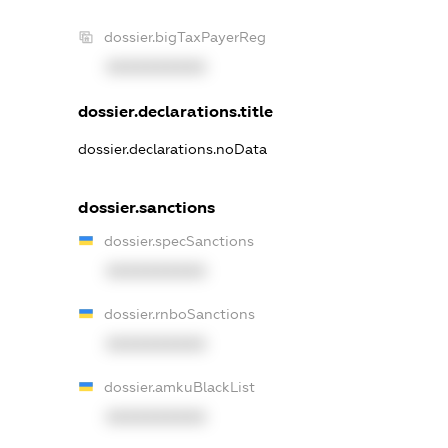
dossier.bigTaxPayerReg
XXXXXXXXXX
dossier.declarations.title
dossier.declarations.noData
dossier.sanctions
dossier.specSanctions
XXXXXXXXXX
dossier.rnboSanctions
XXXXXXXXXX
dossier.amkuBlackList
XXXXXXXXXX