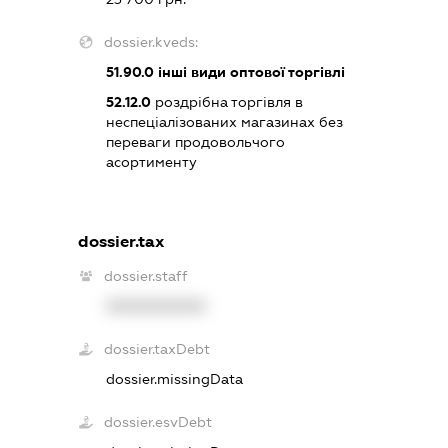
dossier.kveds:
51.90.0
інші види оптової торгівлі
52.12.0
роздрібна торгівля в
неспеціалізованих магазинах без
переваги продовольчого
асортименту
dossier.tax
dossier.staff
XXXXXXXXXX
dossier.taxDebt
dossier.missingData
dossier.esvDebt