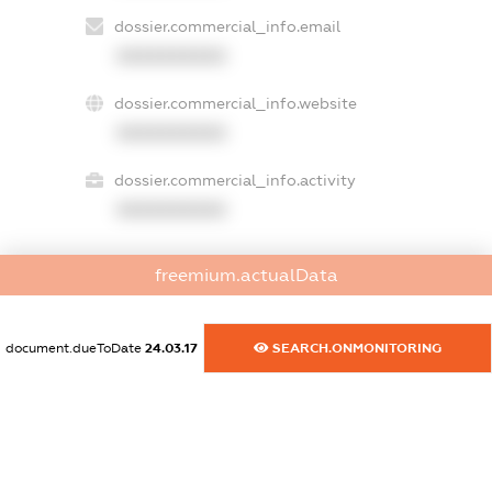
dossier.commercial_info.email
XXXXXXXXXX
dossier.commercial_info.website
XXXXXXXXXX
dossier.commercial_info.activity
XXXXXXXXXX
freemium.actualData
freemium.exampleText_1
freemium.exampleText_2
freemium.anonymousPerSearch2
document.dueToDate
24.03.17
SEARCH.ONMONITORING
FREEMIUM.DETAILS
FREEMIUM.REGISTER