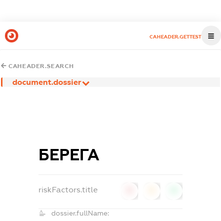
CAHEADER.GETTEST
CAHEADER.SEARCH
document.dossier
БЕРЕГА
riskFactors.title
0
0
0
dossier.fullName: