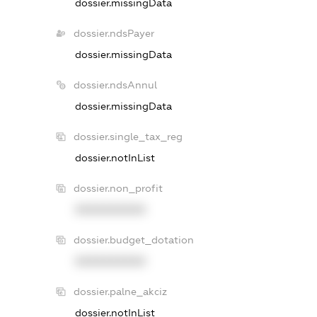
dossier.missingData
dossier.ndsPayer
dossier.missingData
dossier.ndsAnnul
dossier.missingData
dossier.single_tax_reg
dossier.notInList
dossier.non_profit
XXXXXXXXXX
dossier.budget_dotation
XXXXXXXXXX
dossier.palne_akciz
dossier.notInList