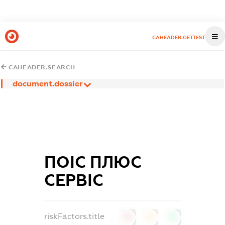
CAHEADER.GETTEST
CAHEADER.SEARCH
document.dossier
ПОІС ПЛЮС
СЕРВІС
riskFactors.title
0
0
0