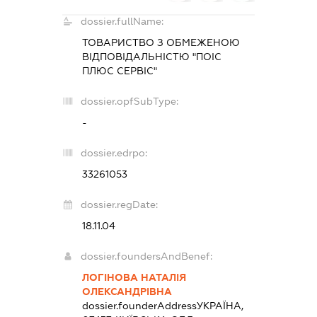
dossier.fullName:
ТОВАРИСТВО З ОБМЕЖЕНОЮ
ВІДПОВІДАЛЬНІСТЮ "ПОІС
ПЛЮС СЕРВІС"
dossier.opfSubType:
-
dossier.edrpo:
33261053
dossier.regDate:
18.11.04
dossier.foundersAndBenef:
ЛОГІНОВА НАТАЛІЯ
ОЛЕКСАНДРІВНА
dossier.founderAddress
УКРАЇНА,