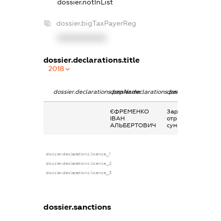
dossier.notInList
dossier.bigTaxPayerReg
XXXXXXXXXX
dossier.declarations.title
2018
dossier.declarations.pepName
dossier.declarations.personName
dossier.declaratio
ЄФРЕМЕНКО
Заробітна плата
ІВАН
отримана за
АЛЬБЕРТОВИЧ
сумісництвом
dossier.declarations.license_1
dossier.declarations.license_2
dossier.declarations.license_3
dossier.sanctions