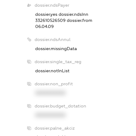
dossier.ndsPayer
dossier.yes
dossier.ndsInn
332610526509
dossier.from
06.04.09
dossier.ndsAnnul
dossier.missingData
dossier.single_tax_reg
dossier.notInList
dossier.non_profit
XXXXXXXXXX
dossier.budget_dotation
XXXXXXXXXX
dossier.palne_akciz