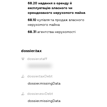
68.20
надання в оренду й
експлуатацію власного чи
орендованого нерухомого майна
68.10
купівля та продаж власного
нерухомого майна
68.31
агентства нерухомості
dossier.tax
dossier.staff
XXXXXXXXXX
dossier.taxDebt
dossier.missingData
dossier.esvDebt
dossier.missingData