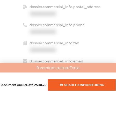
dossier.commercial_info.postal_address
XXXXXXXXXX
dossier.commercial_info.phone
XXXXXXXXXX
dossier.commercial_info.fax
XXXXXXXXXX
dossier.commercial_info.email
freemium.actualData
XXXXXXXXXX
dossier.commercial_info.website
document.dueToDate
25.10.25
SEARCH.ONMONITORING
XXXXXXXXXX
dossier.commercial_info.activity
XXXXXXXXXX