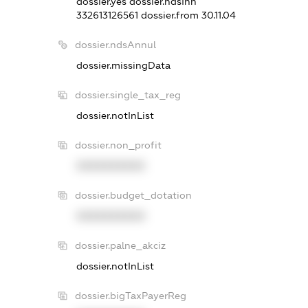
dossier.yes
dossier.ndsInn
332613126561
dossier.from 30.11.04
dossier.ndsAnnul
dossier.missingData
dossier.single_tax_reg
dossier.notInList
dossier.non_profit
XXXXXXXXXX
dossier.budget_dotation
XXXXXXXXXX
dossier.palne_akciz
dossier.notInList
dossier.bigTaxPayerReg