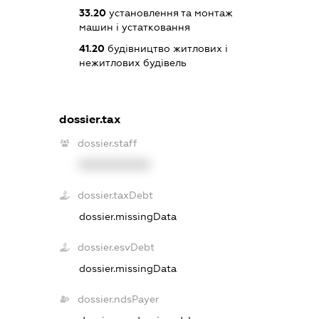
33.20
установлення та монтаж
машин і устатковання
41.20
будівництво житлових і
нежитлових будівель
dossier.tax
dossier.staff
XXXXXXXXXX
dossier.taxDebt
dossier.missingData
dossier.esvDebt
dossier.missingData
dossier.ndsPayer