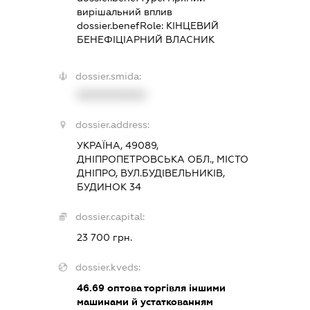
вирішальний вплив
dossier.benefRole:
КІНЦЕВИЙ
БЕНЕФІЦІАРНИЙ ВЛАСНИК
dossier.smida:
XXXXXXXXXX
dossier.address:
УКРАЇНА, 49089,
ДНІПРОПЕТРОВСЬКА ОБЛ., МІСТО
ДНІПРО, ВУЛ.БУДІВЕЛЬНИКІВ,
БУДИНОК 34
dossier.capital:
23 700 грн.
dossier.kveds:
46.69
оптова торгівля іншими
машинами й устаткованням