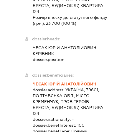
БРЕСТА, БУДИНОК 97, КВАРТИРА
124
Розмір внеску до статутного фонду
(грн.):
23 700
(100 %)
dossier.heads:
ЧЕСАК ЮРІЙ АНАТОЛІЙОВИЧ
-
КЕРІВНИК
dossier.position -
dossier.beneficiaries:
ЧЕСАК ЮРІЙ АНАТОЛІЙОВИЧ
dossier.address:
УКРАЇНА, 39601,
ПОЛТАВСЬКА ОБЛ., МІСТО
КРЕМЕНЧУК, ПРОВ.ГЕРОЇВ
БРЕСТА, БУДИНОК 97, КВАРТИРА
124
dossier.nationality:
-
dossier.benefInterest:
100
dossier.benefType:
Прямий