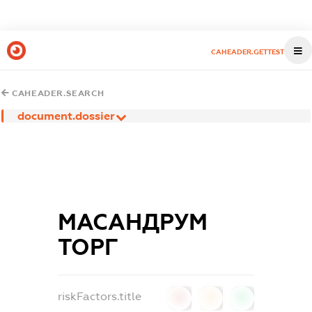
CAHEADER.GETTEST
CAHEADER.SEARCH
document.dossier
МАСАНДРУМ
ТОРГ
riskFactors.title
0
0
0