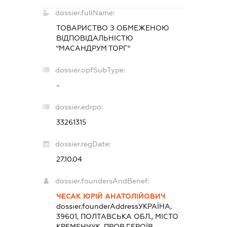
dossier.fullName:
ТОВАРИСТВО З ОБМЕЖЕНОЮ
ВІДПОВІДАЛЬНІСТЮ
"МАСАНДРУМ ТОРГ"
dossier.opfSubType:
-
dossier.edrpo:
33261315
dossier.regDate:
27.10.04
dossier.foundersAndBenef:
ЧЕСАК ЮРІЙ АНАТОЛІЙОВИЧ
dossier.founderAddress
УКРАЇНА,
39601, ПОЛТАВСЬКА ОБЛ., МІСТО
КРЕМЕНЧУК, ПРОВ.ГЕРОЇВ