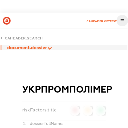
CAHEADER.GETTEST
CAHEADER.SEARCH
document.dossier
УКРПРОМПОЛІМЕР
riskFactors.title
0
0
0
dossier.fullName: