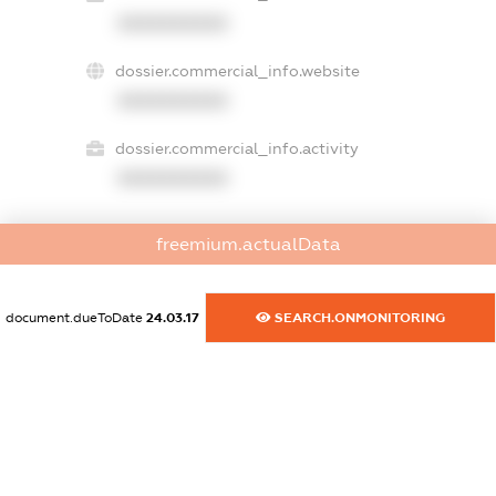
XXXXXXXXXX
dossier.commercial_info.website
XXXXXXXXXX
dossier.commercial_info.activity
XXXXXXXXXX
freemium.actualData
freemium.exampleText_1
freemium.exampleText_2
freemium.anonymousPerSearch2
document.dueToDate
24.03.17
SEARCH.ONMONITORING
FREEMIUM.DETAILS
FREEMIUM.REGISTER