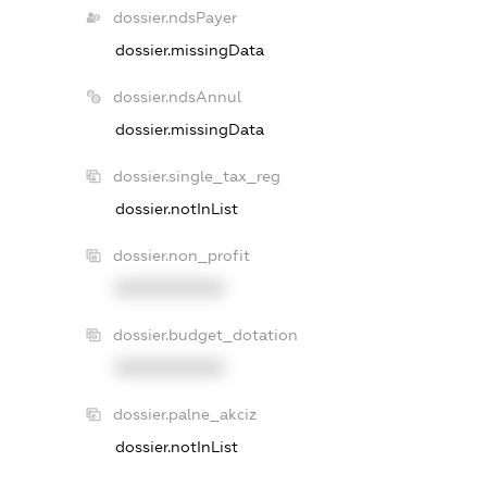
dossier.ndsPayer
dossier.missingData
dossier.ndsAnnul
dossier.missingData
dossier.single_tax_reg
dossier.notInList
dossier.non_profit
XXXXXXXXXX
dossier.budget_dotation
XXXXXXXXXX
dossier.palne_akciz
dossier.notInList