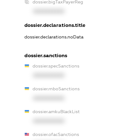
dossier.bigTaxPayerReg
XXXXXXXXXX
dossier.declarations.title
dossier.declarations.noData
dossier.sanctions
dossier.specSanctions
XXXXXXXXXX
dossier.rnboSanctions
XXXXXXXXXX
dossier.amkuBlackList
XXXXXXXXXX
dossier.ofacSanctions