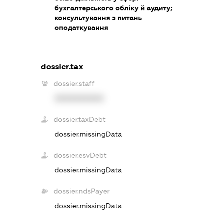
бухгалтерського обліку й аудиту;
консультування з питань
оподаткування
dossier.tax
dossier.staff
XXXXXXXXXX
dossier.taxDebt
dossier.missingData
dossier.esvDebt
dossier.missingData
dossier.ndsPayer
dossier.missingData