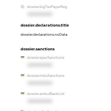
dossier.bigTaxPayerReg
XXXXXXXXXX
dossier.declarations.title
dossier.declarations.noData
dossier.sanctions
dossier.specSanctions
XXXXXXXXXX
dossier.rnboSanctions
XXXXXXXXXX
dossier.amkuBlackList
XXXXXXXXXX