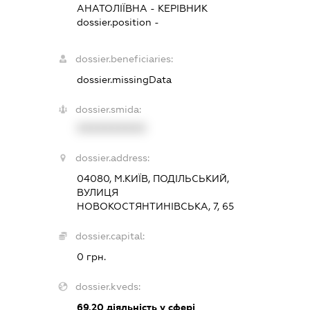
АНАТОЛІЇВНА
-
КЕРІВНИК
dossier.position -
dossier.beneficiaries:
dossier.missingData
dossier.smida:
XXXXXXXXXX
dossier.address:
04080, М.КИЇВ, ПОДІЛЬСЬКИЙ,
ВУЛИЦЯ
НОВОКОСТЯНТИНІВСЬКА, 7, 65
dossier.capital:
0 грн.
dossier.kveds:
69.20
діяльність у сфері