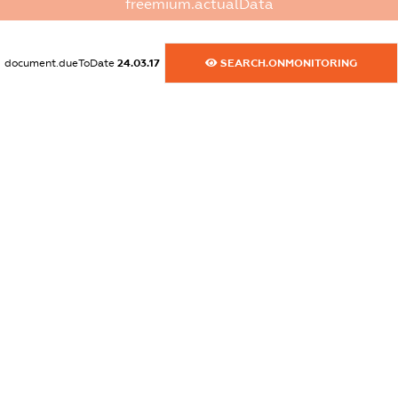
freemium.actualData
dossier.commercial_info.email
XXXXXXXXXX
document.dueToDate
24.03.17
SEARCH.ONMONITORING
dossier.commercial_info.website
XXXXXXXXXX
dossier.commercial_info.activity
XXXXXXXXXX
freemium.exampleText_1
freemium.exampleText_2
freemium.anonymousPerSearch2
FREEMIUM.DETAILS
FREEMIUM.REGISTER