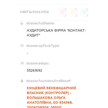
riskFactors.title
0
0
0
dossier.fullName:
АУДИТОРСЬКА ФІРМА "КОНТАКТ-
АУДИТ"
dossier.opfSubType:
-
dossier.edrpo:
33261692
dossier.foundersAndBenef:
КІНЦЕВИЙ БЕНЕФІЦІАРНИЙ
ВЛАСНИК (КОНТРОЛЕР) -
БОЛЬШАКОВА ОЛЬГА
АНАТОЛІЇВНА, ЕО 934598,
2004208504, 56500,