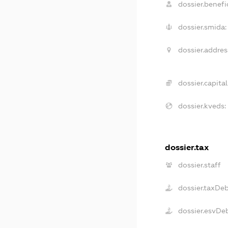
dossier.benefic
dossier.smida:
dossier.addres
dossier.capital
dossier.kveds:
dossier.tax
dossier.staff
dossier.taxDe
dossier.esvDe