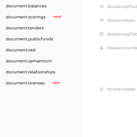
document.balances
dossier.opfSu
document.scorings
new!
dossier.edrpo:
document.tenders
dossier.regDat
document.publicfunds
dossier.found
document.ved
document.semantrum
document.relationships
document.licenses
new!
dossier.heads: