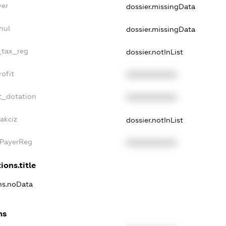
yer
dossier.missingData
nul
dossier.missingData
e_tax_reg
dossier.notInList
rofit
XXXXXXXXXX
t_dotation
XXXXXXXXXX
akciz
dossier.notInList
xPayerReg
XXXXXXXXXX
ions.title
ons.noData
ns