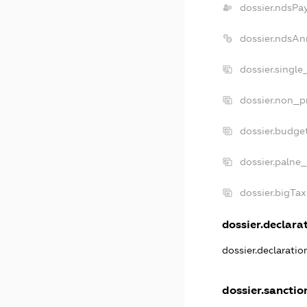
dossier.ndsPa
dossier.ndsAn
dossier.singl
dossier.non_p
dossier.budge
dossier.palne_
dossier.bigTa
dossier.declarat
dossier.declarati
dossier.sanctio