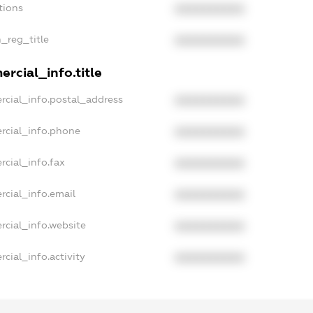
tions
XXXXXXXXXX
n_reg_title
XXXXXXXXXX
rcial_info.title
rcial_info.postal_address
XXXXXXXXXX
rcial_info.phone
XXXXXXXXXX
rcial_info.fax
XXXXXXXXXX
rcial_info.email
XXXXXXXXXX
rcial_info.website
XXXXXXXXXX
cial_info.activity
XXXXXXXXXX