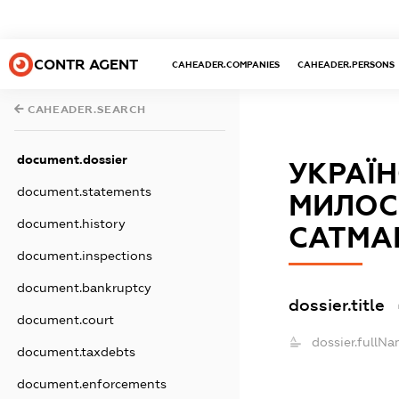
CONTR AGENT
CAHEADER.COMPANIES
CAHEADER.PERSONS
CAHEADER.SEARCH
document.dossier
УКРАЇ
document.statements
МИЛОСЕ
document.history
САТМА
document.inspections
document.bankruptcy
dossier.title
document.court
dossier.fullNa
document.taxdebts
document.enforcements