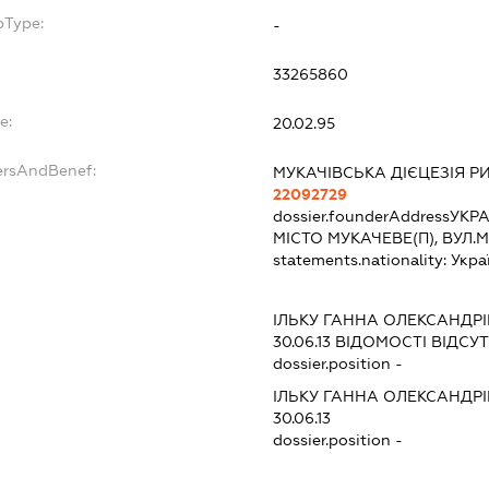
bType:
-
33265860
e:
20.02.95
ersAndBenef:
МУКАЧІВСЬКА ДІЄЦЕЗІЯ 
22092729
dossier.founderAddress
УКРА
МІСТО МУКАЧЕВЕ(П), ВУЛ.М
statements.nationality:
Укра
ІЛЬКУ ГАННА ОЛЕКСАНДР
30.06.13
ВІДОМОСТІ ВІДСУТ
dossier.position -
ІЛЬКУ ГАННА ОЛЕКСАНДР
30.06.13
dossier.position -