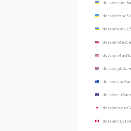
dossier.specS
dossier.rnboS
dossier.amkuB
dossier.ofacS
dossier.ofac
dossier.gbSan
dossier.ausSa
dossier.euSan
dossier.japan
dossier.canad