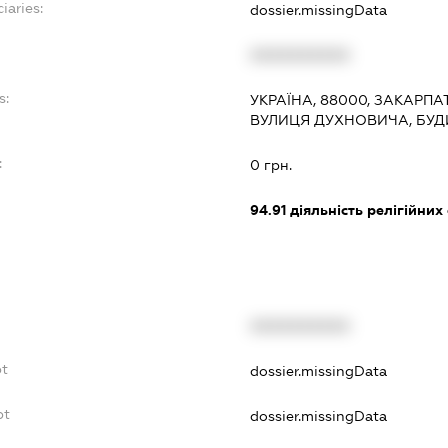
iaries:
dossier.missingData
XXXXXXXXXX
s:
УКРАЇНА, 88000, ЗАКАРПА
ВУЛИЦЯ ДУХНОВИЧА, БУД
:
0 грн.
94.91
діяльність релігійних
XXXXXXXXXX
bt
dossier.missingData
bt
dossier.missingData