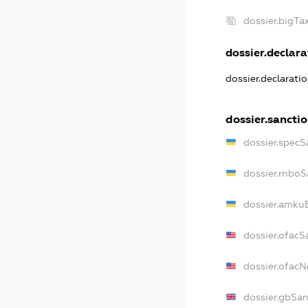
dossier.bigT
dossier.declarat
dossier.declarati
dossier.sancti
dossier.specS
dossier.rnboS
dossier.amkuB
dossier.ofacS
dossier.ofac
dossier.gbSan