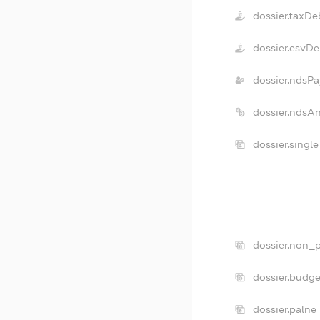
dossier.taxDe
dossier.esvDe
dossier.ndsPa
dossier.ndsA
dossier.singl
dossier.non_p
dossier.budg
dossier.palne