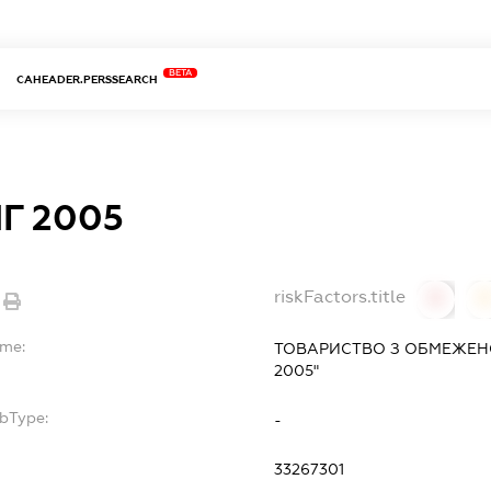
BETA
CAHEADER.PERSSEARCH
Г 2005
riskFactors.title
0
ame:
ТОВАРИСТВО З ОБМЕЖЕНО
2005"
ubType:
-
33267301