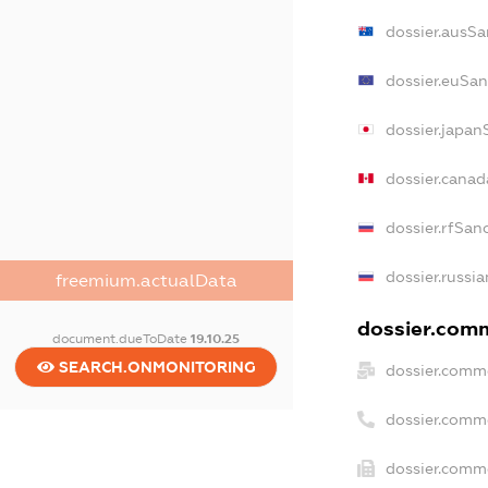
dossier.ausSa
dossier.euSan
dossier.japan
dossier.cana
dossier.rfSan
dossier.russi
freemium.actualData
dossier.comm
document.dueToDate
19.10.25
SEARCH.ONMONITORING
dossier.comme
dossier.comm
dossier.comme