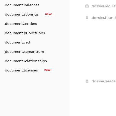
document.balances
dossier.regDa
document.scorings
new!
dossier.foun
document.tenders
document.publicfunds
document.ved
document.semantrum
document.relationships
document.licenses
new!
dossier.heads