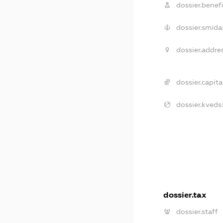
dossier.benefi
dossier.smida
dossier.addres
dossier.capital
dossier.kveds:
dossier.tax
dossier.staff