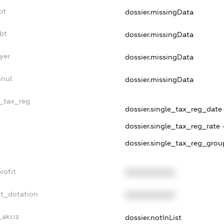
bt
dossier.missingData
bt
dossier.missingData
yer
dossier.missingData
nnul
dossier.missingData
e_tax_reg
dossier.single_tax_reg_date -
dossier.single_tax_reg_rate 
dossier.single_tax_reg_grou
rofit
XXXXXXXXXX
et_dotation
XXXXXXXXXX
_akciz
dossier.notInList