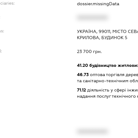
ciaries:
dossier.missingData
:
XXXXXXXXXX
s:
УКРАЇНА, 99011, МІСТО С
КРИЛОВА, БУДИНОК 5
:
23 700 грн.
41.20
будівництво житлових
46.73
оптова торгівля дере
та санітарно-технічним об
71.12
діяльність у сфері інжин
надання послуг технічного
XXXXXXXXXX