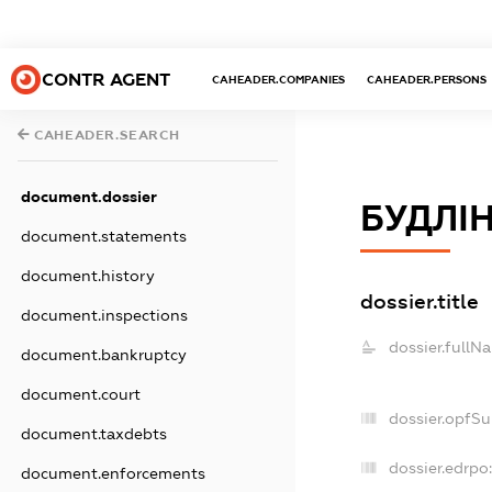
CONTR AGENT
CAHEADER.COMPANIES
CAHEADER.PERSONS
CAHEADER.SEARCH
document.dossier
БУДЛІН
document.statements
document.history
dossier.title
document.inspections
dossier.fullN
document.bankruptcy
document.court
dossier.opfS
document.taxdebts
dossier.edrpo:
document.enforcements