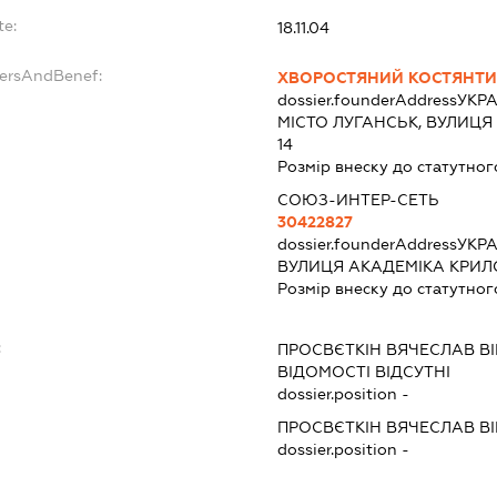
te:
18.11.04
dersAndBenef:
ХВОРОСТЯНИЙ КОСТЯНТИ
dossier.founderAddress
УКРА
МІСТО ЛУГАНСЬК, ВУЛИЦЯ 
14
Розмір внеску до статутног
СОЮЗ-ИНТЕР-СЕТЬ
30422827
dossier.founderAddress
УКРА
ВУЛИЦЯ АКАДЕМІКА КРИЛ
Розмір внеску до статутног
:
ПРОСВЄТКІН ВЯЧЕСЛАВ В
ВІДОМОСТІ ВІДСУТНІ
dossier.position -
ПРОСВЄТКІН ВЯЧЕСЛАВ В
dossier.position -