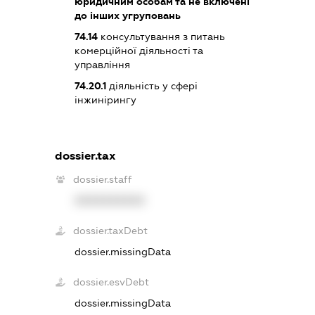
юридичним особам та не включені
до інших угруповань
74.14
консультування з питань
комерційної діяльності та
управління
74.20.1
діяльність у сфері
інжинірингу
dossier.tax
dossier.staff
XXXXXXXXXX
dossier.taxDebt
dossier.missingData
dossier.esvDebt
dossier.missingData