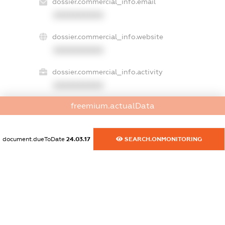
dossier.commercial_info.email
XXXXXXXXXX
dossier.commercial_info.website
XXXXXXXXXX
dossier.commercial_info.activity
XXXXXXXXXX
freemium.actualData
freemium.exampleText_1
freemium.exampleText_2
document.dueToDate
24.03.17
SEARCH.ONMONITORING
freemium.anonymousPerSearch2
FREEMIUM.DETAILS
FREEMIUM.REGISTER