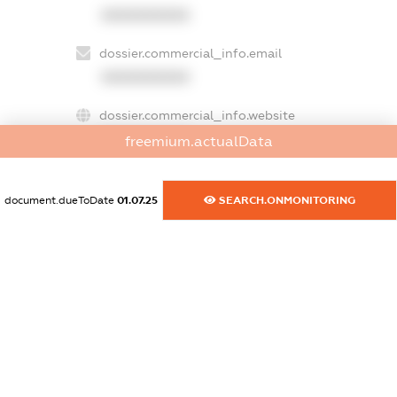
XXXXXXXXXX
dossier.commercial_info.email
XXXXXXXXXX
dossier.commercial_info.website
XXXXXXXXXX
freemium.actualData
dossier.commercial_info.activity
document.dueToDate
01.07.25
SEARCH.ONMONITORING
XXXXXXXXXX
freemium.exampleText_1
freemium.exampleText_2
freemium.anonymousPerSearch2
FREEMIUM.DETAILS
FREEMIUM.REGISTER