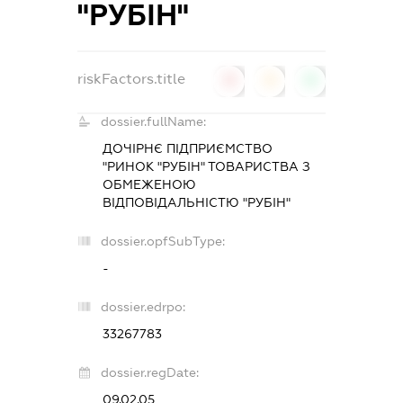
"РУБІН"
riskFactors.title
0
0
0
dossier.fullName:
ДОЧІРНЄ ПІДПРИЄМСТВО
"РИНОК "РУБІН" ТОВАРИСТВА З
ОБМЕЖЕНОЮ
ВІДПОВІДАЛЬНІСТЮ "РУБІН"
dossier.opfSubType:
-
dossier.edrpo:
33267783
dossier.regDate:
09.02.05