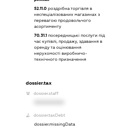
52.11.0
роздрібна торгівля в
неспеціалізованих магазинах з
перевагою продовольчого
асортименту
70.31.1
посередницькі послуги під
час купівлі, продажу, здавання в
оренду та оцінювання
нерухомості виробничо-
технічного призначення
dossier.tax
dossier.staff
XXXXXXXXXX
dossier.taxDebt
dossier.missingData