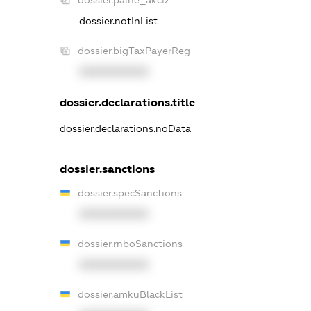
dossier.notInList
dossier.bigTaxPayerReg
XXXXXXXXXX
dossier.declarations.title
dossier.declarations.noData
dossier.sanctions
dossier.specSanctions
XXXXXXXXXX
dossier.rnboSanctions
XXXXXXXXXX
dossier.amkuBlackList