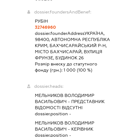
dossier.foundersAndBenef:
РУБІН
32746960
dossier.founderAddress
УКРАЇНА,
98400, АВТОНОМНА РЕСПУБЛІКА
КРИМ, БАХЧИСАРАЙСЬКИЙ Р-Н,
МІСТО БАХЧИСАРАЙ, ВУЛИЦЯ
ФРУНЗЕ, БУДИНОК 26
Розмір внеску до статутного
фонду (грн.):
1 000
(100 %)
dossier.heads:
МЕЛЬНИКОВ ВОЛОДИМИР
ВАСИЛЬОВИЧ
-
ПРЕДСТАВНИК
ВІДОМОСТІ ВІДСУТНІ
dossier.position -
МЕЛЬНИКОВ ВОЛОДИМИР
ВАСИЛЬОВИЧ
-
КЕРІВНИК
dossier.position -