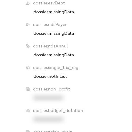
dossier.esvDebt
dossier.missingData
dossier.ndsPayer
dossier.missingData
dossier.ndsAnnul
dossier.missingData
dossier.single_tax_reg
dossier.notInList
dossier.non_profit
XXXXXXXXXX
dossier.budget_dotation
XXXXXXXXXX
dossier.palne_akciz