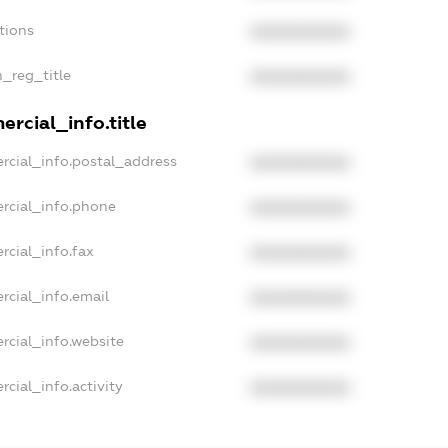
tions
XXXXXXXXXX
n_reg_title
XXXXXXXXXX
rcial_info.title
rcial_info.postal_address
XXXXXXXXXX
rcial_info.phone
XXXXXXXXXX
rcial_info.fax
XXXXXXXXXX
rcial_info.email
XXXXXXXXXX
rcial_info.website
XXXXXXXXXX
cial_info.activity
XXXXXXXXXX