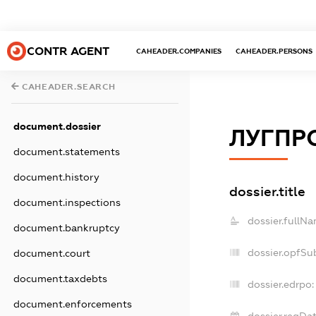
CONTR AGENT
CAHEADER.COMPANIES
CAHEADER.PERSONS
CAHEADER.SEARCH
document.dossier
ЛУГПР
document.statements
document.history
dossier.title
document.inspections
dossier.fullNa
document.bankruptcy
dossier.opfSu
document.court
document.taxdebts
dossier.edrpo:
document.enforcements
dossier.regDat