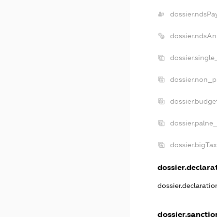
dossier.ndsPa
dossier.ndsAn
dossier.singl
dossier.non_p
dossier.budge
dossier.palne
dossier.bigTa
dossier.declarat
dossier.declarati
dossier.sanctio