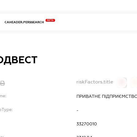
BETA
CAHEADER.PERSSEARCH
ОДВЕСТ
riskFactors.title
0
0
me:
ПРИВАТНЕ ПІДПРИЄМСТВО
bType:
-
33270010
e: