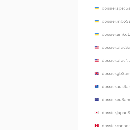
dossier.specS
dossier.rnboS
dossier.amkuB
dossier.ofacS
dossier.ofac
dossier.gbSan
dossier.ausSa
dossier.euSan
dossier.japan
dossier.canad