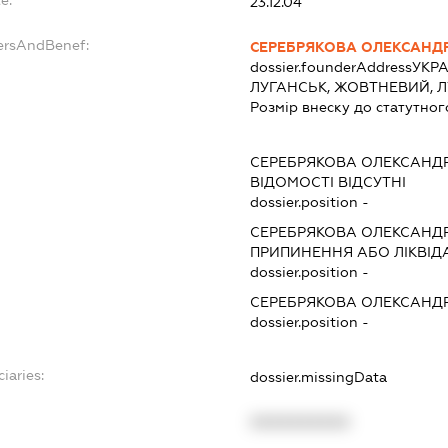
23.12.04
ersAndBenef:
СЕРЕБРЯКОВА ОЛЕКСАНДР
dossier.founderAddress
УКРАЇ
ЛУГАНСЬК, ЖОВТНЕВИЙ, 
Розмір внеску до статутног
СЕРЕБРЯКОВА ОЛЕКСАНДР
ВІДОМОСТІ ВІДСУТНІ
dossier.position -
СЕРЕБРЯКОВА ОЛЕКСАНДР
ПРИПИНЕННЯ АБО ЛІКВІД
dossier.position -
СЕРЕБРЯКОВА ОЛЕКСАНДР
dossier.position -
iaries:
dossier.missingData
XXXXXXXXXX