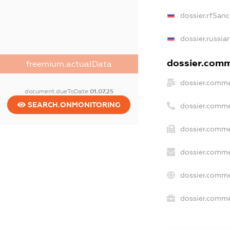
dossier.rfSanc
dossier.russia
dossier.comme
freemium.actualData
dossier.comme
document.dueToDate
01.07.25
SEARCH.ONMONITORING
dossier.comme
dossier.comme
dossier.comme
dossier.comme
dossier.commer