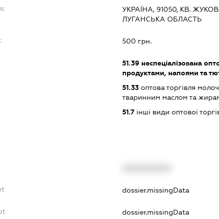
s:
УКРАЇНА, 91050, КВ. ЖУКОВА
ЛУГАНСЬКА ОБЛАСТЬ
:
500 грн.
51.39
неспеціалізована опт
продуктами, напоями та т
51.33
оптова торгівля молоч
тваринним маслом та жира
51.7
інші види оптової торгі
XXXXXXXXXX
bt
dossier.missingData
bt
dossier.missingData