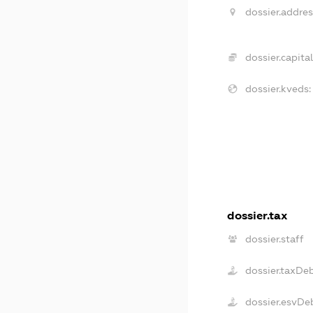
dossier.addres
dossier.capital
dossier.kveds:
dossier.tax
dossier.staff
dossier.taxDe
dossier.esvDe