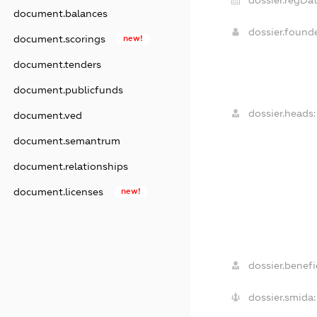
document.balances
dossier.found
document.scorings
new!
document.tenders
document.publicfunds
dossier.heads:
document.ved
document.semantrum
document.relationships
document.licenses
new!
dossier.benefic
dossier.smida: