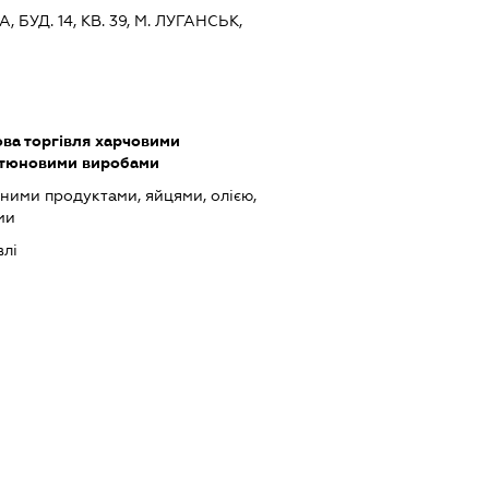
, БУД. 14, КВ. 39, М. ЛУГАНСЬК,
ова торгівля харчовими
ютюновими виробами
ними продуктами, яйцями, олією,
ми
влі