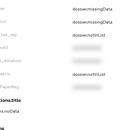
yer
dossier.missingData
nul
dossier.missingData
e_tax_reg
dossier.notInList
rofit
XXXXXXXXXX
t_dotation
XXXXXXXXXX
_akciz
dossier.notInList
xPayerReg
XXXXXXXXXX
ions.title
ons.noData
ns