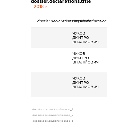
dossier.declarations.title
2018
dossier.declarations.pepName
dossier.declarations.personName
dossier.declarat
ЧУКОВ
-
ДМИТРО
ВІТАЛІЙОВИЧ
ЧУКОВ
Кінцевий
ДМИТРО
бенефіціарний
ВІТАЛІЙОВИЧ
власник
(контролер)
ЧУКОВ
Кінцевий
ДМИТРО
бенефіціарний
ВІТАЛІЙОВИЧ
власник
(контролер)
dossier.declarations.license_1
dossier.declarations.license_2
dossier.declarations.license_3