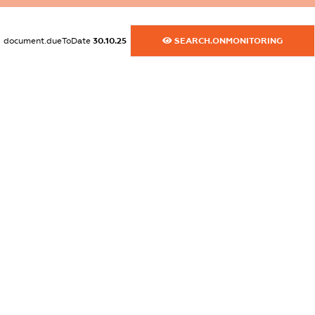
dossier.commercial_info.title
document.dueToDate
30.10.25
SEARCH.ONMONITORING
dossier.commercial_info.postal_address
XXXXXXXXXX
dossier.commercial_info.phone
XXXXXXXXXX
dossier.commercial_info.fax
XXXXXXXXXX
dossier.commercial_info.email
XXXXXXXXXX
dossier.commercial_info.website
XXXXXXXXXX
dossier.commercial_info.activity
XXXXXXXXXX