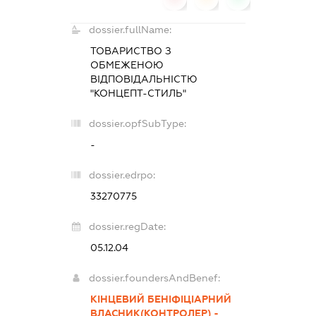
dossier.fullName:
ТОВАРИСТВО З
ОБМЕЖЕНОЮ
ВІДПОВІДАЛЬНІСТЮ
"КОНЦЕПТ-СТИЛЬ"
dossier.opfSubType:
-
dossier.edrpo:
33270775
dossier.regDate:
05.12.04
dossier.foundersAndBenef:
КІНЦЕВИЙ БЕНІФІЦІАРНИЙ
ВЛАСНИК(КОНТРОЛЕР) -