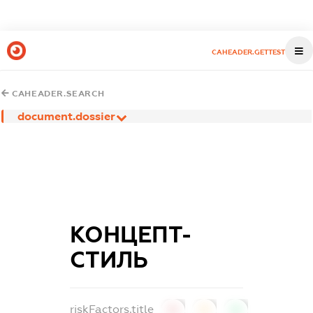
CAHEADER.GETTEST
CAHEADER.SEARCH
document.dossier
КОНЦЕПТ-
СТИЛЬ
riskFactors.title
0
0
0