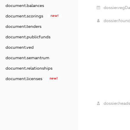
document.balances
dossier.regDa
document.scorings
new!
dossier.foun
document.tenders
document.publicfunds
document.ved
document.semantrum
document.relationships
document.licenses
new!
dossier.heads