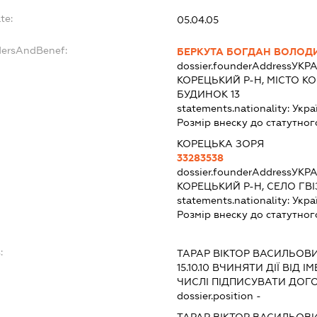
te:
05.04.05
dersAndBenef:
БЕРКУТА БОГДАН ВОЛО
dossier.founderAddress
УКРА
КОРЕЦЬКИЙ Р-Н, МІСТО К
БУДИНОК 13
statements.nationality:
Укра
Розмір внеску до статутног
КОРЕЦЬКА ЗОРЯ
33283538
dossier.founderAddress
УКРА
КОРЕЦЬКИЙ Р-Н, СЕЛО ГВІ
statements.nationality:
Укра
Розмір внеску до статутног
:
ТАРАР ВІКТОР ВАСИЛЬОВ
15.10.10
ВЧИНЯТИ ДІЇ ВІД І
ЧИСЛІ ПІДПИСУВАТИ ДОГ
dossier.position -
ТАРАР ВІКТОР ВАСИЛЬОВ