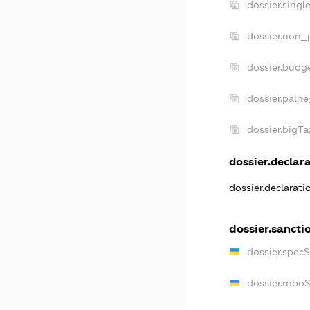
dossier.singl
dossier.non_p
dossier.budg
dossier.palne
dossier.bigT
dossier.declara
dossier.declarat
dossier.sancti
dossier.spec
dossier.rnbo