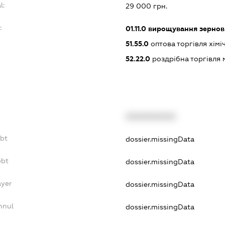
l:
29 000 грн.
:
01.11.0
вирощування зернови
51.55.0
оптова торгівля хім
52.22.0
роздрібна торгівля 
XXXXXXXXXX
ebt
dossier.missingData
ebt
dossier.missingData
ayer
dossier.missingData
nnul
dossier.missingData