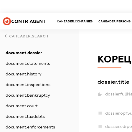
CONTR AGENT
CAHEADER.COMPANIES
CAHEADER.PERSONS
CAHEADER.SEARCH
document.dossier
КОРЕЦ
document.statements
document.history
dossier.title
document.inspections
dossier.fullN
document.bankruptcy
document.court
dossier.opfS
document.taxdebts
dossier.edrpo
document.enforcements