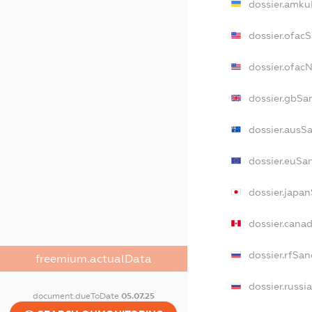
dossier.amku
dossier.ofac
dossier.ofac
dossier.gbSa
dossier.ausS
dossier.euSa
dossier.japa
dossier.cana
dossier.rfSan
freemium.actualData
dossier.russi
document.dueToDate
05.07.25