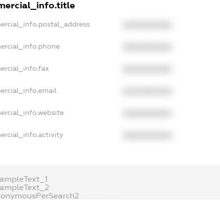
ercial_info.title
ercial_info.postal_address
XXXXXXXXXX
ercial_info.phone
XXXXXXXXXX
ercial_info.fax
XXXXXXXXXX
ercial_info.email
XXXXXXXXXX
ercial_info.website
XXXXXXXXXX
rcial_info.activity
XXXXXXXXXX
ampleText_1
xampleText_2
nonymousPerSearch2
DETAILS
FREEMIUM.REGISTER