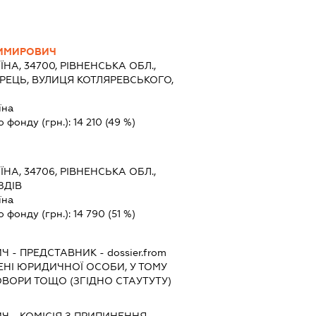
ДИМИРОВИЧ
ЇНА, 34700, РІВНЕНСЬКА ОБЛ.,
ОРЕЦЬ, ВУЛИЦЯ КОТЛЯРЕВСЬКОГО,
їна
о фонду (грн.):
14 210
(49 %)
ЇНА, 34706, РІВНЕНСЬКА ОБЛ.,
ЗДІВ
їна
о фонду (грн.):
14 790
(51 %)
ИЧ
-
ПРЕДСТАВНИК
- dossier.from
МЕНІ ЮРИДИЧНОЇ ОСОБИ, У ТОМУ
ОВОРИ ТОЩО (ЗГІДНО СТАУТУТУ)
ИЧ
-
КОМІСІЯ З ПРИПИНЕННЯ