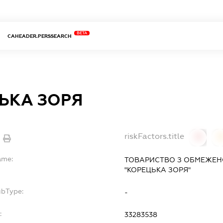
BETA
CAHEADER.PERSSEARCH
ЬКА ЗОРЯ
riskFactors.title
0
ame:
ТОВАРИСТВО З ОБМЕЖЕН
"КОРЕЦЬКА ЗОРЯ"
ubType:
-
:
33283538