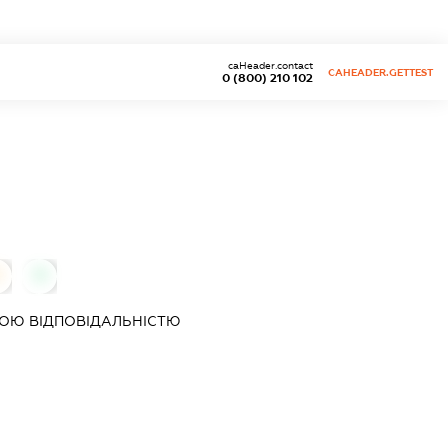
caHeader.contact
CAHEADER.GETTEST
0 (800) 210 102
0
0
ОЮ ВІДПОВІДАЛЬНІСТЮ