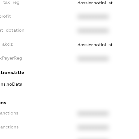
e_tax_reg
dossier.notInList
rofit
XXXXXXXXXX
et_dotation
XXXXXXXXXX
_akciz
dossier.notInList
axPayerReg
XXXXXXXXXX
tions.title
ions.noData
ons
Sanctions
XXXXXXXXXX
Sanctions
XXXXXXXXXX