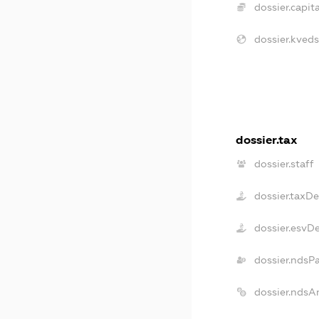
dossier.capita
dossier.kveds
dossier.tax
dossier.staff
dossier.taxD
dossier.esvD
dossier.ndsP
dossier.ndsA