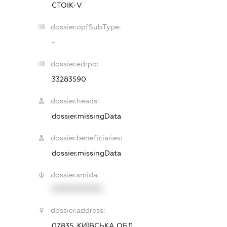
СТОІК-V
dossier.opfSubType:
-
dossier.edrpo:
33283590
dossier.heads:
dossier.missingData
dossier.beneficiaries:
dossier.missingData
dossier.smida:
XXXXXXXXXX
dossier.address:
07835, КИЇВСЬКА ОБЛ.,