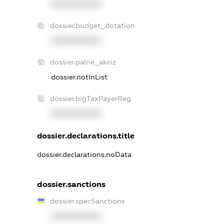
XXXXXXXXXX
dossier.budget_dotation
XXXXXXXXXX
dossier.palne_akciz
dossier.notInList
dossier.bigTaxPayerReg
XXXXXXXXXX
dossier.declarations.title
dossier.declarations.noData
dossier.sanctions
dossier.specSanctions
XXXXXXXXXX