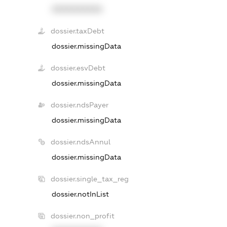
XXXXXXXXXX
dossier.taxDebt
dossier.missingData
dossier.esvDebt
dossier.missingData
dossier.ndsPayer
dossier.missingData
dossier.ndsAnnul
dossier.missingData
dossier.single_tax_reg
dossier.notInList
dossier.non_profit