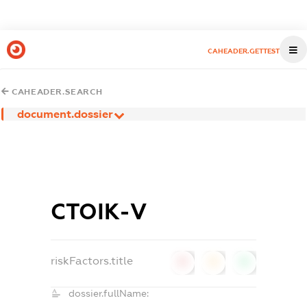
CAHEADER.GETTEST
CAHEADER.SEARCH
document.dossier
СТОІК-V
riskFactors.title
0
0
0
dossier.fullName: