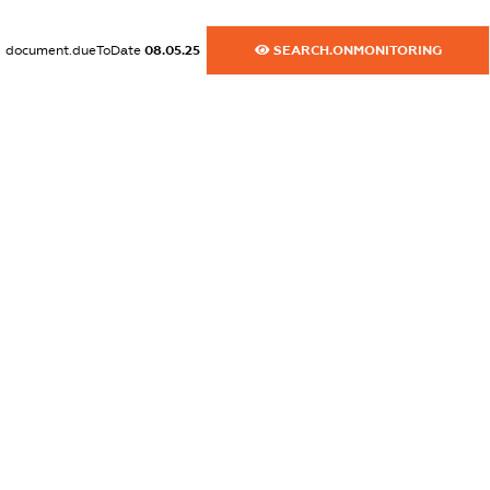
XXXXXXXXXX
document.dueToDate
08.05.25
SEARCH.ONMONITORING
dossier.commercial_info.website
XXXXXXXXXX
dossier.commercial_info.activity
XXXXXXXXXX
freemium.exampleText_1
freemium.exampleText_2
freemium.anonymousPerSearch2
FREEMIUM.DETAILS
FREEMIUM.REGISTER