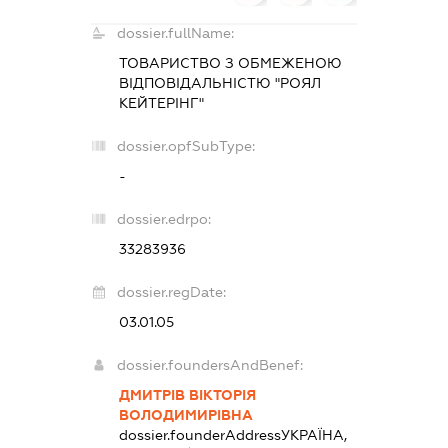
dossier.fullName:
ТОВАРИСТВО З ОБМЕЖЕНОЮ
ВІДПОВІДАЛЬНІСТЮ "РОЯЛ
КЕЙТЕРІНГ"
dossier.opfSubType:
-
dossier.edrpo:
33283936
dossier.regDate:
03.01.05
dossier.foundersAndBenef:
ДМИТРІВ ВІКТОРІЯ
ВОЛОДИМИРІВНА
dossier.founderAddress
УКРАЇНА,