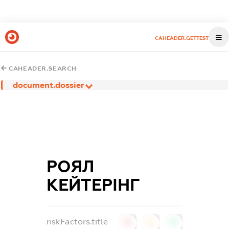
CAHEADER.GETTEST
CAHEADER.SEARCH
document.dossier
РОЯЛ
КЕЙТЕРІНГ
riskFactors.title
0
0
0