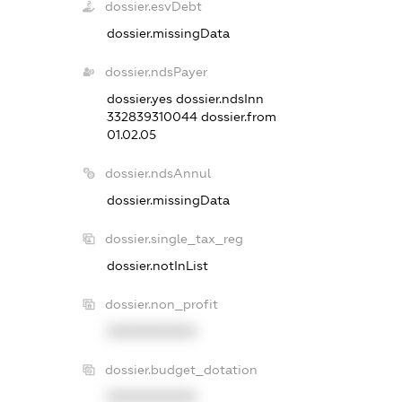
dossier.esvDebt
dossier.missingData
dossier.ndsPayer
dossier.yes
dossier.ndsInn
332839310044
dossier.from
01.02.05
dossier.ndsAnnul
dossier.missingData
dossier.single_tax_reg
dossier.notInList
dossier.non_profit
XXXXXXXXXX
dossier.budget_dotation
XXXXXXXXXX