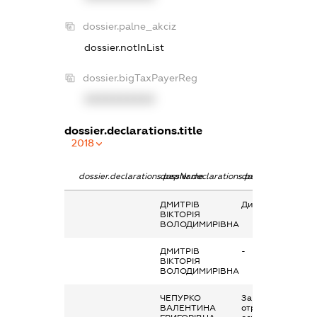
dossier.palne_akciz
dossier.notInList
dossier.bigTaxPayerReg
XXXXXXXXXX
dossier.declarations.title
2018
dossier.declarations.pepName
dossier.declarations.personName
dossier.declaratio
ДМИТРІВ
Дивіденди
ВІКТОРІЯ
ВОЛОДИМИРІВНА
ДМИТРІВ
-
ВІКТОРІЯ
ВОЛОДИМИРІВНА
ЧЕПУРКО
Заробітна плата
ВАЛЕНТИНА
отримана за