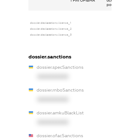
ГРИГОРІВНА
основним місцем
роботи
dossier.declarations.license_1
dossier.declarations.license_2
dossier.declarations.license_3
dossier.sanctions
dossier.specSanctions
XXXXXXXXXX
dossier.rnboSanctions
XXXXXXXXXX
dossier.amkuBlackList
XXXXXXXXXX
dossier.ofacSanctions