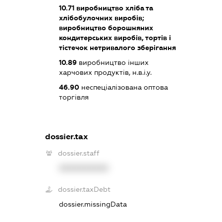
10.71
виробництво хліба та
хлібобулочних виробів;
виробництво борошняних
кондитерських виробів, тортів і
тістечок нетривалого зберігання
10.89
виробництво інших
харчових продуктів, н.в.і.у.
46.90
неспеціалізована оптова
торгівля
dossier.tax
dossier.staff
XXXXXXXXXX
dossier.taxDebt
dossier.missingData