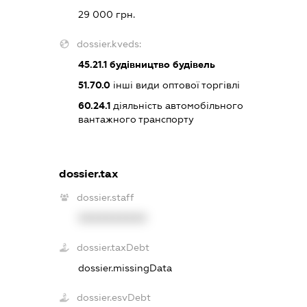
29 000 грн.
dossier.kveds:
45.21.1
будівництво будівель
51.70.0
інші види оптової торгівлі
60.24.1
діяльність автомобільного
вантажного транспорту
dossier.tax
dossier.staff
XXXXXXXXXX
dossier.taxDebt
dossier.missingData
dossier.esvDebt