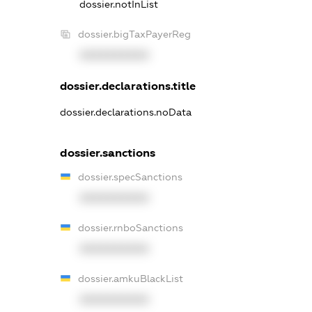
dossier.notInList
dossier.bigTaxPayerReg
XXXXXXXXXX
dossier.declarations.title
dossier.declarations.noData
dossier.sanctions
dossier.specSanctions
XXXXXXXXXX
dossier.rnboSanctions
XXXXXXXXXX
dossier.amkuBlackList
XXXXXXXXXX