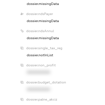
dossier.missingData
dossier.ndsPayer
dossier.missingData
dossier.ndsAnnul
dossier.missingData
dossier.single_tax_reg
dossier.notInList
dossier.non_profit
XXXXXXXXXX
dossier.budget_dotation
XXXXXXXXXX
dossier.palne_akciz