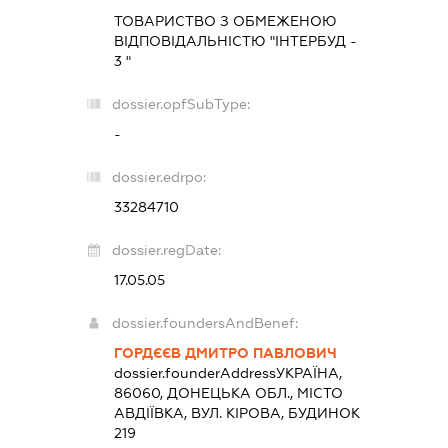
ТОВАРИСТВО З ОБМЕЖЕНОЮ
ВІДПОВІДАЛЬНІСТЮ "ІНТЕРБУД -
3 "
dossier.opfSubType:
-
dossier.edrpo:
33284710
dossier.regDate:
17.05.05
dossier.foundersAndBenef:
ГОРДЄЄВ ДМИТРО ПАВЛОВИЧ
dossier.founderAddress
УКРАЇНА,
86060, ДОНЕЦЬКА ОБЛ., МІСТО
АВДІЇВКА, ВУЛ. КІРОВА, БУДИНОК
219