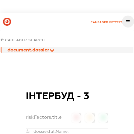
CAHEADER.GETTEST
CAHEADER.SEARCH
document.dossier
ІНТЕРБУД - 3
riskFactors.title
0
0
0
dossier.fullName: