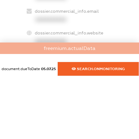
dossier.commercial_info.email
XXXXXXXXXX
dossier.commercial_info.website
XXXXXXXXXX
freemium.actualData
dossier.commercial_info.activity
XXXXXXXXXX
document.dueToDate
05.07.25
SEARCH.ONMONITORING
freemium.exampleText_1
freemium.exampleText_2
freemium.anonymousPerSearch2
FREEMIUM.DETAILS
FREEMIUM.REGISTER