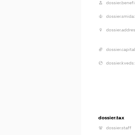
dossier.benefi
dossier.smida:
dossier.addres
dossier.capital
dossier.kveds:
dossier.tax
dossier.staff