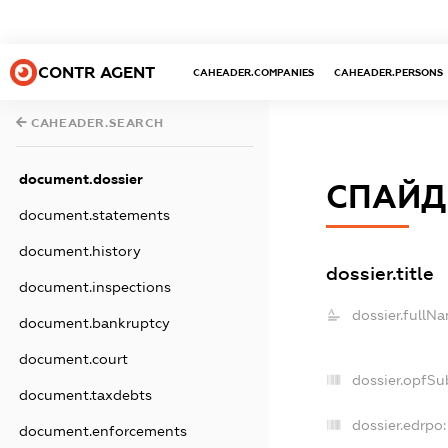
CONTR AGENT
CAHEADER.COMPANIES
CAHEADER.PERSONS
CAHEADER.SEARCH
document.dossier
СПАЙД
document.statements
document.history
dossier.title
document.inspections
dossier.fullN
document.bankruptcy
document.court
dossier.opfSu
document.taxdebts
dossier.edrpo:
document.enforcements