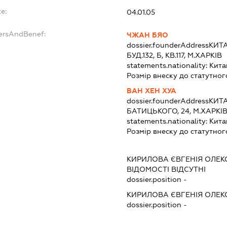
e:
04.01.05
dersAndBenef:
ЧЖАН БЯО
dossier.founderAddress
КИТА
БУД.132, Б, КВ.117, М.ХАРКІВ
statements.nationality:
Кита
Розмір внеску до статутног
ВАН ХЕН ХУА
dossier.founderAddress
КИТА
БАТИЦЬКОГО, 24, М.ХАРКІ
statements.nationality:
Кита
Розмір внеску до статутног
КИРИЛОВА ЄВГЕНІЯ ОЛЕК
ВІДОМОСТІ ВІДСУТНІ
dossier.position -
КИРИЛОВА ЄВГЕНІЯ ОЛЕК
dossier.position -