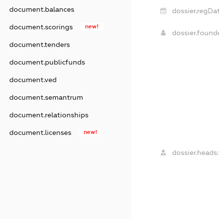
document.balances
dossier.regDat
document.scorings
new!
dossier.foun
document.tenders
document.publicfunds
document.ved
document.semantrum
document.relationships
document.licenses
new!
dossier.heads: