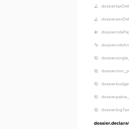
dossier.taxDe
dossier.esvDe
dossier.ndsPa
dossier.ndsA
dossier.singl
dossier.non_p
dossier.budg
dossier.palne
dossier.bigT
dossier.declarat