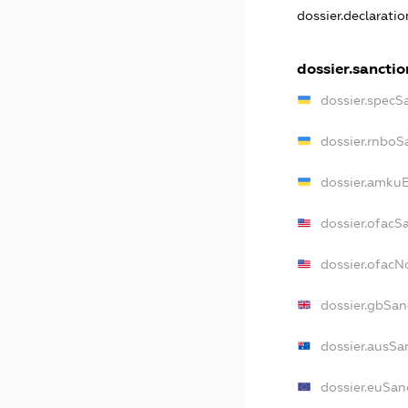
dossier.declarati
dossier.sanctio
dossier.specS
dossier.rnboS
dossier.amkuB
dossier.ofacS
dossier.ofac
dossier.gbSan
dossier.ausSa
dossier.euSan