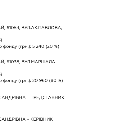
Й, 61054, ВУЛ.АК.ПАВЛОВА,
й
о фонду (грн.):
5 240
(20 %)
Й, 61038, ВУЛ.МАРШАЛА
В
й
о фонду (грн.):
20 960
(80 %)
САНДРІВНА
-
ПРЕДСТАВНИК
САНДРІВНА
-
КЕРІВНИК