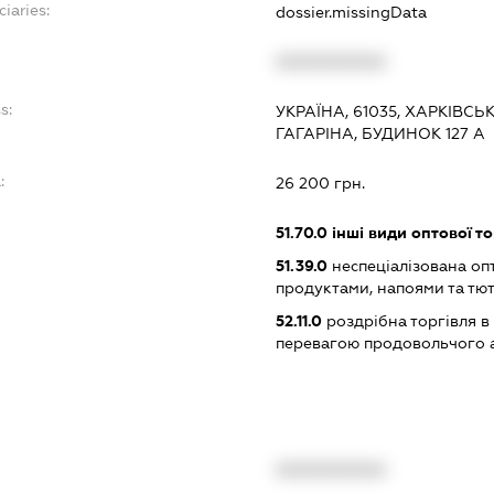
ciaries:
dossier.missingData
XXXXXXXXXX
s:
УКРАЇНА, 61035, ХАРКІВСЬ
ГАГАРІНА, БУДИНОК 127 А
:
26 200 грн.
51.70.0
інші види оптової то
51.39.0
неспеціалізована оп
продуктами, напоями та т
52.11.0
роздрібна торгівля в
перевагою продовольчого 
XXXXXXXXXX