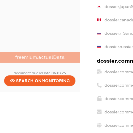
dossier.japan
dossier.canad
dossier.rfSan
dossier.russia
freemium.actualData
dossier.comme
dossier.comme
document.dueToDate
06.07.25
SEARCH.ONMONITORING
dossier.comme
dossier.comme
dossier.comme
dossier.comme