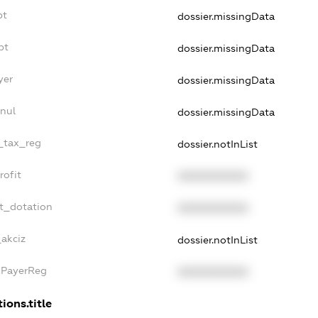
bt
dossier.missingData
bt
dossier.missingData
yer
dossier.missingData
nnul
dossier.missingData
e_tax_reg
dossier.notInList
rofit
XXXXXXXXXX
et_dotation
XXXXXXXXXX
_akciz
dossier.notInList
axPayerReg
XXXXXXXXXX
ions.title