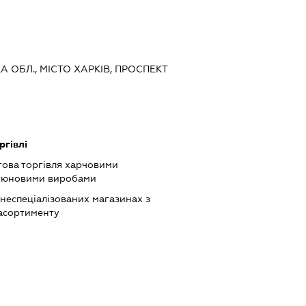
КА ОБЛ., МІСТО ХАРКІВ, ПРОСПЕКТ
ргівлі
това торгівля харчовими
ютюновими виробами
 неспеціалізованих магазинах з
асортименту