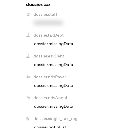
dossier.tax
dossier.staff
XXXXXXXXXX
dossier.taxDebt
dossier.missingData
dossier.esvDebt
dossier.missingData
dossier.ndsPayer
dossier.missingData
dossier.ndsAnnul
dossier.missingData
dossier.single_tax_reg
dossier.notInList