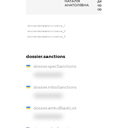
НАТАЛІЯ
декларування в
АНАТОЛІЇВНА
організаціях та їх
органах
dossier.declarations.license_1
dossier.declarations.license_2
dossier.declarations.license_3
dossier.sanctions
dossier.specSanctions
XXXXXXXXXX
dossier.rnboSanctions
XXXXXXXXXX
dossier.amkuBlackList
XXXXXXXXXX