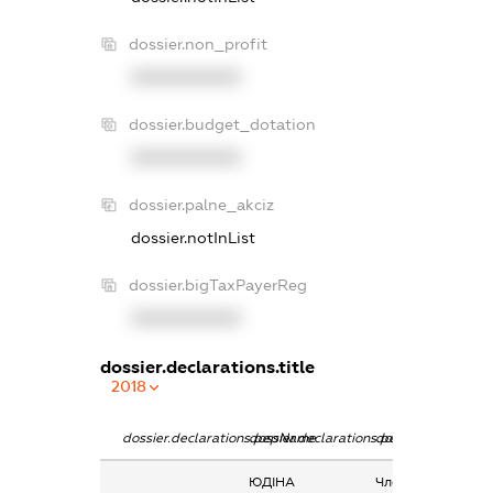
dossier.non_profit
XXXXXXXXXX
dossier.budget_dotation
XXXXXXXXXX
dossier.palne_akciz
dossier.notInList
dossier.bigTaxPayerReg
XXXXXXXXXX
dossier.declarations.title
2018
dossier.declarations.pepName
dossier.declarations.personName
dossier.declaratio
ЮДІНА
Членство суб’єкта