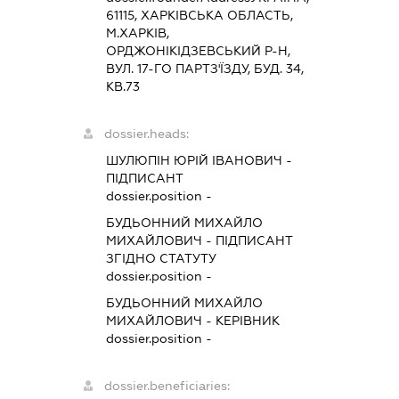
61115, ХАРКIВСЬКА ОБЛАСТЬ,
М.ХАРКІВ,
ОРДЖОНІКІДЗЕВСЬКИЙ Р-Н,
ВУЛ. 17-ГО ПАРТЗ'ЇЗДУ, БУД. 34,
КВ.73
dossier.heads:
ШУЛЮПІН ЮРІЙ ІВАНОВИЧ
-
ПІДПИСАНТ
dossier.position -
БУДЬОННИЙ МИХАЙЛО
МИХАЙЛОВИЧ
-
ПІДПИСАНТ
ЗГІДНО СТАТУТУ
dossier.position -
БУДЬОННИЙ МИХАЙЛО
МИХАЙЛОВИЧ
-
КЕРІВНИК
dossier.position -
dossier.beneficiaries: