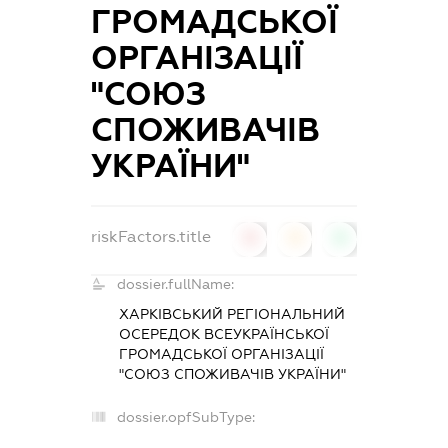
ГРОМАДСЬКОЇ
ОРГАНІЗАЦІЇ
"СОЮЗ
СПОЖИВАЧІВ
УКРАЇНИ"
riskFactors.title
0
0
0
dossier.fullName:
ХАРКІВСЬКИЙ РЕГІОНАЛЬНИЙ
ОСЕРЕДОК ВСЕУКРАЇНСЬКОЇ
ГРОМАДСЬКОЇ ОРГАНІЗАЦІЇ
"СОЮЗ СПОЖИВАЧІВ УКРАЇНИ"
dossier.opfSubType:
-