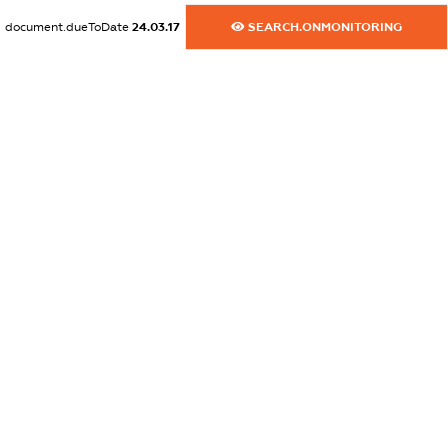
dossier.commercial_info.email
document.dueToDate
24.03.17
SEARCH.ONMONITORING
XXXXXXXXXX
dossier.commercial_info.website
XXXXXXXXXX
dossier.commercial_info.activity
XXXXXXXXXX
freemium.exampleText_1
freemium.exampleText_2
freemium.anonymousPerSearch2
FREEMIUM.DETAILS
FREEMIUM.REGISTER