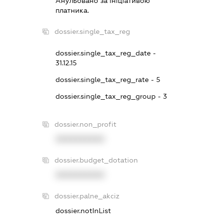
Анульовано за iнiцiативою
платника.
dossier.single_tax_reg
dossier.single_tax_reg_date -
31.12.15
dossier.single_tax_reg_rate - 5
dossier.single_tax_reg_group - 3
dossier.non_profit
XXXXXXXXXX
dossier.budget_dotation
XXXXXXXXXX
dossier.palne_akciz
dossier.notInList