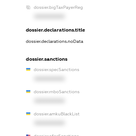
dossier.bigTaxPayerReg
XXXXXXXXXX
dossier.declarations.title
dossier.declarations.noData
dossier.sanctions
dossier.specSanctions
XXXXXXXXXX
dossier.rnboSanctions
XXXXXXXXXX
dossier.amkuBlackList
XXXXXXXXXX
dossier.ofacSanctions