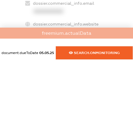
dossier.commercial_info.email
XXXXXXXXXX
dossier.commercial_info.website
XXXXXXXXXX
freemium.actualData
dossier.commercial_info.activity
XXXXXXXXXX
document.dueToDate
05.05.25
SEARCH.ONMONITORING
freemium.exampleText_1
freemium.exampleText_2
freemium.anonymousPerSearch2
FREEMIUM.DETAILS
FREEMIUM.REGISTER