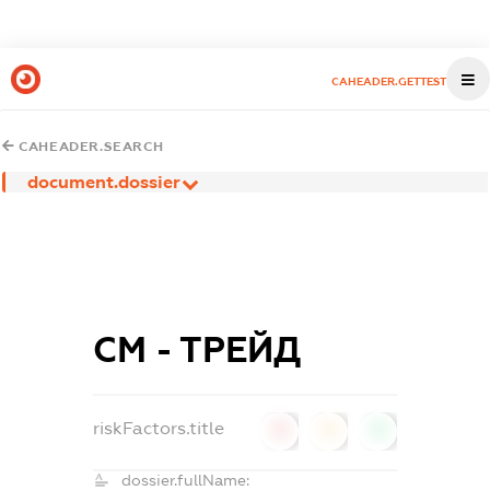
CAHEADER.GETTEST
CAHEADER.SEARCH
document.dossier
СМ - ТРЕЙД
riskFactors.title
0
0
0
dossier.fullName: