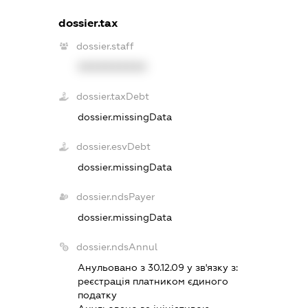
dossier.tax
dossier.staff
XXXXXXXXXX
dossier.taxDebt
dossier.missingData
dossier.esvDebt
dossier.missingData
dossier.ndsPayer
dossier.missingData
dossier.ndsAnnul
Анульовано з 30.12.09 у зв'язку з:
реєстрацiя платником єдиного
податку