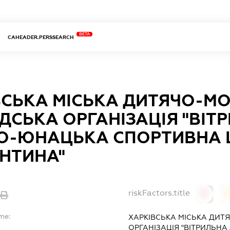
BETA
CAHEADER.PERSSEARCH
ВСЬКА МІСЬКА ДИТЯЧО-М
ДСЬКА ОРГАНІЗАЦІЯ "ВІТ
О-ЮНАЦЬКА СПОРТИВНА
АНТИНА"
riskFactors.title
0
me:
ХАРКІВСЬКА МІСЬКА ДИ
ОРГАНІЗАЦІЯ "ВІТРИЛЬН