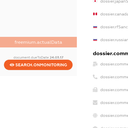
dossier.japan
dossier.canad
dossier.rfSanc
dossier.russia
freemium.actualData
dossier.comme
document.dueToDate
24.03.17
dossier.comme
SEARCH.ONMONITORING
dossier.comme
dossier.comme
dossier.comme
dossier.comme