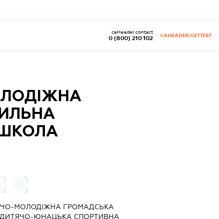
caHeader.contact
CAHEADER.GETTEST
0 (800) 210 102
ОЛОДІЖНА
РИЛЬНА
 ШКОЛА
0
0
ТЯЧО-МОЛОДІЖНА ГРОМАДСЬКА
А ДИТЯЧО-ЮНАЦЬКА СПОРТИВНА