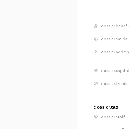
dossier.benefic
dossier.smida:
dossier.addres
dossier.capital
dossier.kveds:
dossier.tax
dossier.staff