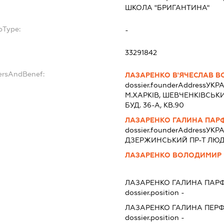
ШКОЛА "БРИГАНТИНА"
bType:
-
33291842
dersAndBenef:
ЛАЗАРЕНКО В'ЯЧЕСЛАВ 
dossier.founderAddress
УКРА
М.ХАРКІВ, ШЕВЧЕНКIВСЬКИ
БУД. 36-А, КВ.90
ЛАЗАРЕНКО ГАЛИНА ПАР
dossier.founderAddress
УКРА
ДЗЕРЖИНСЬКИЙ ПР-Т ЛЮДВІ
ЛАЗАРЕНКО ВОЛОДИМИР
ЛАЗАРЕНКО ГАЛИНА ПАР
dossier.position -
ЛАЗАРЕНКО ГАЛИНА ПЕР
dossier.position -