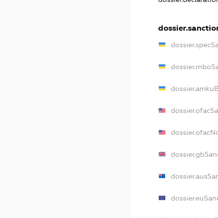
dossier.sanctio
dossier.specS
dossier.rnboS
dossier.amkuB
dossier.ofacS
dossier.ofac
dossier.gbSan
dossier.ausSa
dossier.euSan