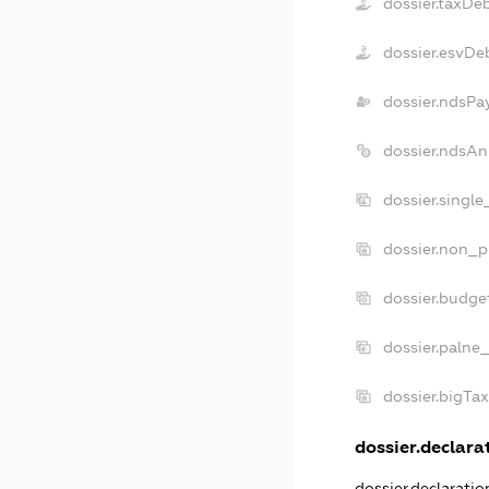
dossier.taxDe
dossier.esvDe
dossier.ndsPa
dossier.ndsAn
dossier.singl
dossier.non_p
dossier.budge
dossier.palne
dossier.bigTa
dossier.declarat
dossier.declarati