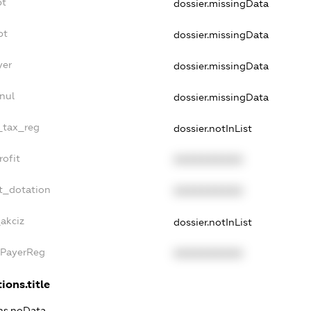
bt
dossier.missingData
bt
dossier.missingData
yer
dossier.missingData
nul
dossier.missingData
e_tax_reg
dossier.notInList
rofit
XXXXXXXXXX
t_dotation
XXXXXXXXXX
_akciz
dossier.notInList
xPayerReg
XXXXXXXXXX
ions.title
ons.noData