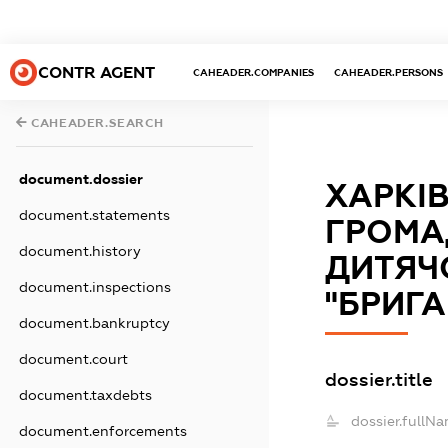
CONTR AGENT
CAHEADER.COMPANIES
CAHEADER.PERSONS
CAHEADER.SEARCH
document.dossier
ХАРКІ
document.statements
ГРОМА
document.history
ДИТЯЧ
document.inspections
"БРИГ
document.bankruptcy
document.court
dossier.title
document.taxdebts
dossier.fullNa
document.enforcements