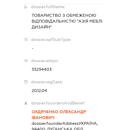
dossier.fullName:
ТОВАРИСТВО З ОБМЕЖЕНОЮ
ВІДПОВІДАЛЬНІСТЮ "АЗІЯ МЕБЛІ
ДИЗАЙН"
dossier.opfSubType:
-
dossier.edrpo:
33294403
dossier.regDate:
20.12.04
dossier.foundersAndBenef:
СИДЯЧЕНКО ОЛЕКСАНДР
ІВАНОВИЧ
dossier.founderAddress
УКРАЇНА,
94400, ЛУГАНСЬКА ОБЛ.,