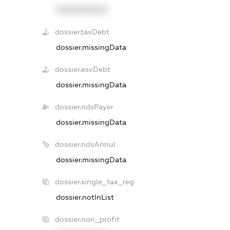
XXXXXXXXXX
dossier.taxDebt
dossier.missingData
dossier.esvDebt
dossier.missingData
dossier.ndsPayer
dossier.missingData
dossier.ndsAnnul
dossier.missingData
dossier.single_tax_reg
dossier.notInList
dossier.non_profit