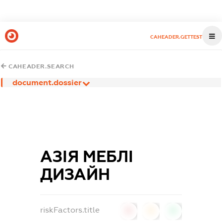
CAHEADER.GETTEST
CAHEADER.SEARCH
document.dossier
АЗІЯ МЕБЛІ
ДИЗАЙН
riskFactors.title
0
0
0