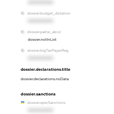
XXXXXXXXXX
dossier.budget_dotation
XXXXXXXXXX
dossier.palne_akciz
dossier.notInList
dossier.bigTaxPayerReg
XXXXXXXXXX
dossier.declarations.title
dossier.declarations.noData
dossier.sanctions
dossier.specSanctions
XXXXXXXXXX