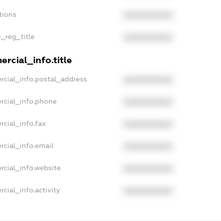
tions
XXXXXXXXXX
n_reg_title
XXXXXXXXXX
rcial_info.title
rcial_info.postal_address
XXXXXXXXXX
rcial_info.phone
XXXXXXXXXX
rcial_info.fax
XXXXXXXXXX
rcial_info.email
XXXXXXXXXX
rcial_info.website
XXXXXXXXXX
cial_info.activity
XXXXXXXXXX