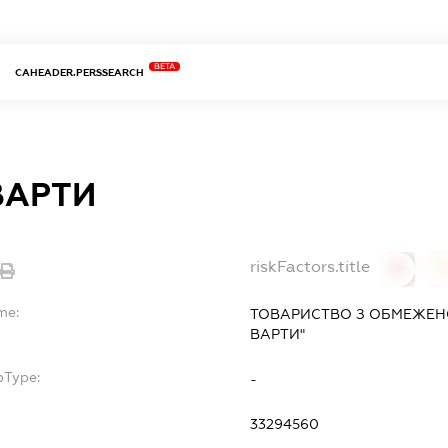
BETA
CAHEADER.PERSSEARCH
ВАРТИ
riskFactors.title
0
0
me:
ТОВАРИСТВО З ОБМЕЖЕН
ВАРТИ"
bType:
-
33294560