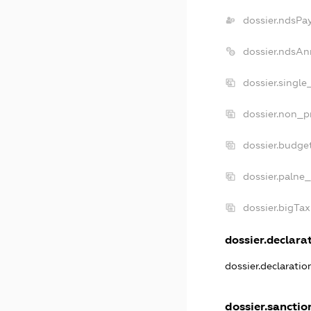
dossier.ndsPa
dossier.ndsAn
dossier.singl
dossier.non_p
dossier.budge
dossier.palne_
dossier.bigTa
dossier.declarat
dossier.declarati
dossier.sanctio