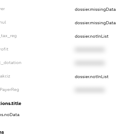
yer
dossier.missingData
nul
dossier.missingData
e_tax_reg
dossier.notInList
rofit
XXXXXXXXXX
t_dotation
XXXXXXXXXX
akciz
dossier.notInList
xPayerReg
XXXXXXXXXX
ions.title
ons.noData
ns