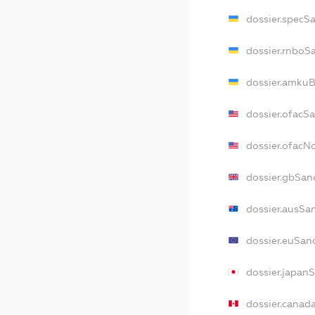
dossier.specS
dossier.rnboS
dossier.amkuB
dossier.ofacS
dossier.ofac
dossier.gbSan
dossier.ausSa
dossier.euSan
dossier.japan
dossier.canad