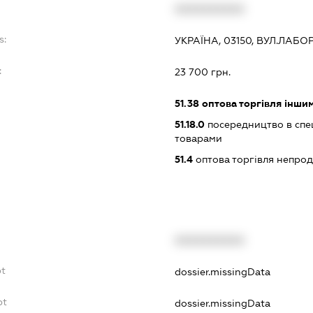
XXXXXXXXXX
s:
УКРАЇНА, 03150, ВУЛ.ЛАБО
:
23 700 грн.
51.38
оптова торгівля інши
51.18.0
посередництво в спец
товарами
51.4
оптова торгівля непро
XXXXXXXXXX
bt
dossier.missingData
bt
dossier.missingData