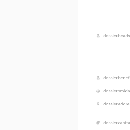
dossier.heads
dossier.benefi
dossier.smida
dossier.addre
dossier.capita