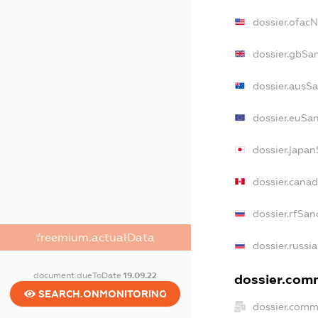
dossier.ofac
dossier.gbSa
dossier.ausS
dossier.euSa
dossier.japa
dossier.cana
dossier.rfSan
freemium.actualData
dossier.russi
document.dueToDate
19.09.22
dossier.comm
SEARCH.ONMONITORING
dossier.comm