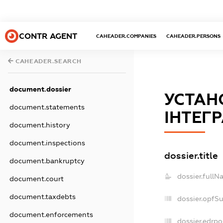
CONTR AGENT
CAHEADER.COMPANIES
CAHEADER.PERSONS
CAHEADER.SEARCH
document.dossier
УСТАН
document.statements
ІНТЕГР
document.history
document.inspections
dossier.title
document.bankruptcy
dossier.fullN
document.court
document.taxdebts
dossier.opfS
document.enforcements
dossier.edrpo