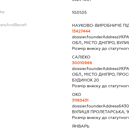
te:
10.01.05
dersAndBenef:
НАУКОВО-ВИРОБНИЧЕ ПІД
13427444
dossier.founderAddress
УКРА
ОБЛ., МІСТО ДНІПРО, ВУЛ
Розмір внеску до статутног
САЛІЕКО
30010966
dossier.founderAddress
УКРА
ОБЛ., МІСТО ДНІПРО, ПР
БУДИНОК 20
Розмір внеску до статутног
ОКО
31165431
dossier.founderAddress
6430
ВУЛИЦЯ ПРОЛЕТАРСЬКА, 
Розмір внеску до статутног
ЯНВАРЬ