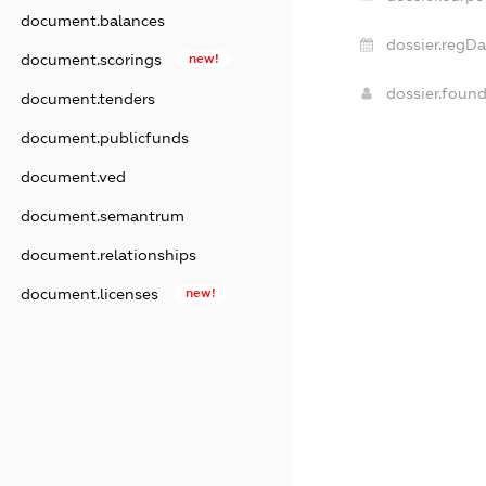
document.balances
dossier.regDa
document.scorings
new!
dossier.foun
document.tenders
document.publicfunds
document.ved
document.semantrum
document.relationships
document.licenses
new!