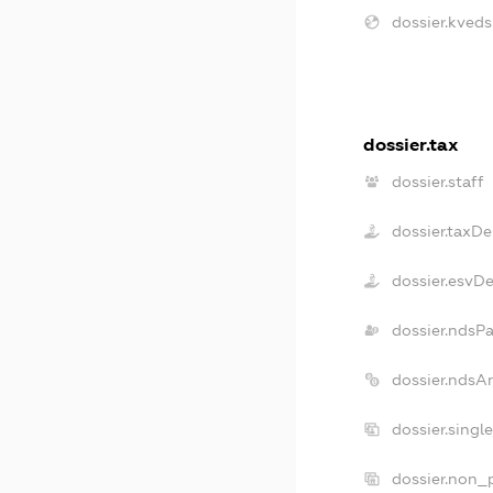
dossier.kveds
dossier.tax
dossier.staff
dossier.taxDe
dossier.esvD
dossier.ndsP
dossier.ndsA
dossier.singl
dossier.non_p