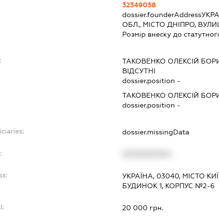
32349058
dossier.founderAddress
УКРА
ОБЛ., МІСТО ДНІПРО, ВУЛ
Розмір внеску до статутног
:
ТАКОВЕНКО ОЛЕКСІЙ БО
ВІДСУТНІ
dossier.position -
ТАКОВЕНКО ОЛЕКСІЙ БО
dossier.position -
ciaries:
dossier.missingData
:
XXXXXXXXXX
ss:
УКРАЇНА, 03040, МІСТО К
БУДИНОК 1, КОРПУС №2-6
l:
20 000 грн.