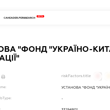
BETA
CAHEADER.PERSSEARCH
ОВА "ФОНД "УКРАЇНО-КИТ
АЦІЇ"
riskFactors.title
0
ame:
УСТАНОВА "ФОНД "УКРАЇН
ubType:
-
:
33294801