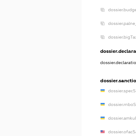
dossier.budg
dossier.palne
dossier.bigT
dossier.declara
dossier.declarat
dossier.sancti
dossier.spec
dossier.rnbo
dossier.amku
dossier.ofac