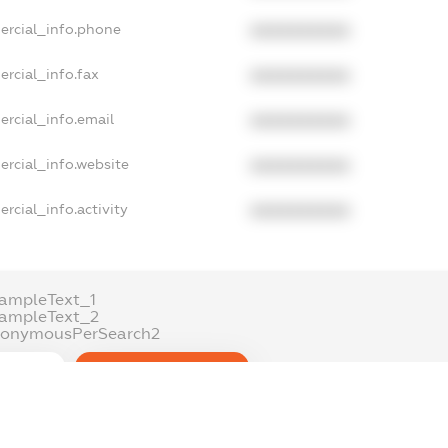
ercial_info.phone
XXXXXXXXXX
rcial_info.fax
XXXXXXXXXX
ercial_info.email
XXXXXXXXXX
ercial_info.website
XXXXXXXXXX
rcial_info.activity
XXXXXXXXXX
ampleText_1
xampleText_2
nonymousPerSearch2
DETAILS
FREEMIUM.REGISTER