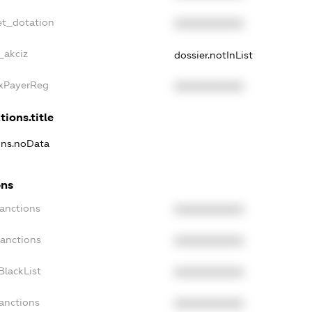
et_dotation
XXXXXXXXXX
_akciz
dossier.notInList
axPayerReg
XXXXXXXXXX
tions.title
ions.noData
ons
Sanctions
XXXXXXXXXX
Sanctions
XXXXXXXXXX
BlackList
XXXXXXXXXX
Sanctions
XXXXXXXXXX