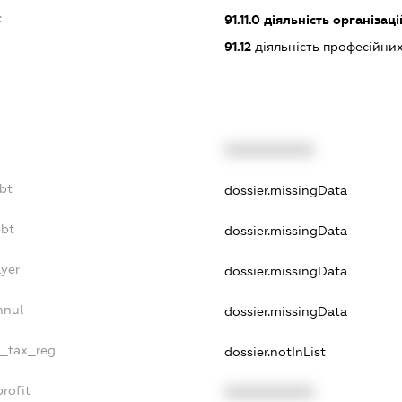
:
91.11.0
діяльність організац
91.12
діяльність професійних
XXXXXXXXXX
bt
dossier.missingData
ebt
dossier.missingData
ayer
dossier.missingData
nnul
dossier.missingData
e_tax_reg
dossier.notInList
rofit
XXXXXXXXXX