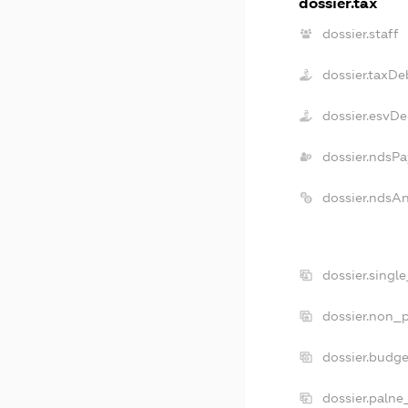
dossier.tax
dossier.staff
dossier.taxDe
dossier.esvDe
dossier.ndsPa
dossier.ndsA
dossier.singl
dossier.non_p
dossier.budg
dossier.palne