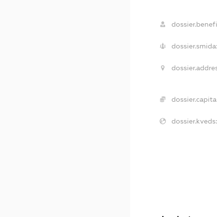
dossier.benefi
dossier.smida
dossier.addres
dossier.capital
dossier.kveds: