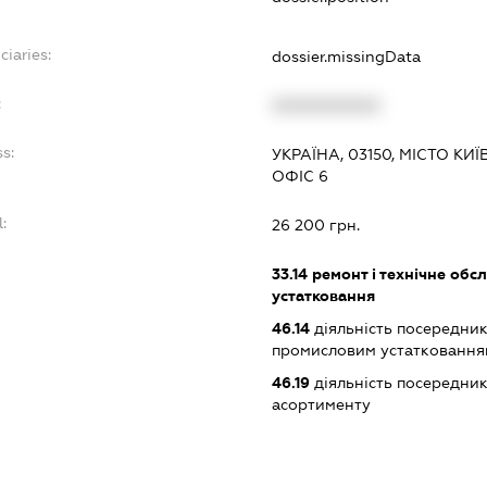
ciaries:
dossier.missingData
:
XXXXXXXXXX
s:
УКРАЇНА, 03150, МІСТО КИ
ОФІС 6
:
26 200 грн.
33.14
ремонт і технічне обс
устатковання
46.14
діяльність посередник
промисловим устаткованням
46.19
діяльність посередник
асортименту