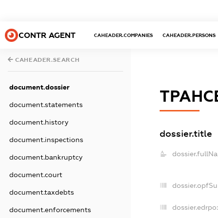
CONTR AGENT
CAHEADER.COMPANIES
CAHEADER.PERSONS
CAHEADER.SEARCH
document.dossier
ТРАНС
document.statements
document.history
dossier.title
document.inspections
dossier.fullN
document.bankruptcy
document.court
dossier.opfS
document.taxdebts
dossier.edrpo:
document.enforcements