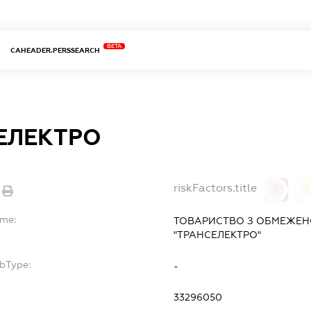
BETA
CAHEADER.PERSSEARCH
ЕЛЕКТРО
riskFactors.title
0
ame:
ТОВАРИСТВО З ОБМЕЖЕН
"ТРАНСЕЛЕКТРО"
ubType:
-
33296050