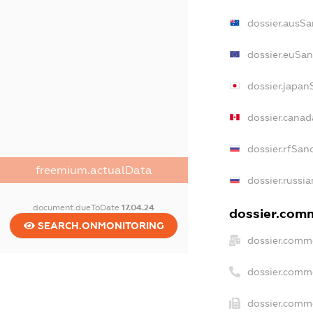
dossier.ausSa
dossier.euSan
dossier.japan
dossier.cana
dossier.rfSan
freemium.actualData
dossier.russia
document.dueToDate
17.04.24
dossier.comm
SEARCH.ONMONITORING
dossier.comme
dossier.comm
dossier.comme