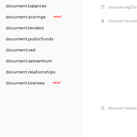
document.balances
dossier.regDa
document.scorings
new!
dossier.foun
document.tenders
document.publicfunds
document.ved
document.semantrum
document.relationships
document.licenses
new!
dossier.heads