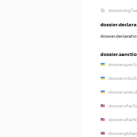
dossier.bigT
dossier.declarat
dossier.declarati
dossier.sancti
dossier.specS
dossier.rnboS
dossier.amkuB
dossier.ofacS
dossier.ofac
dossier.gbSan