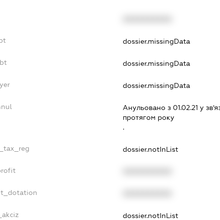
XXXXXXXXXX
bt
dossier.missingData
bt
dossier.missingData
yer
dossier.missingData
nnul
Анульовано з 01.02.21 у зв'я
протягом року
.
e_tax_reg
dossier.notInList
rofit
XXXXXXXXXX
et_dotation
XXXXXXXXXX
_akciz
dossier.notInList