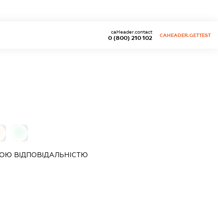
caHeader.contact
CAHEADER.GETTEST
0 (800) 210 102
0
0
ОЮ ВІДПОВІДАЛЬНІСТЮ