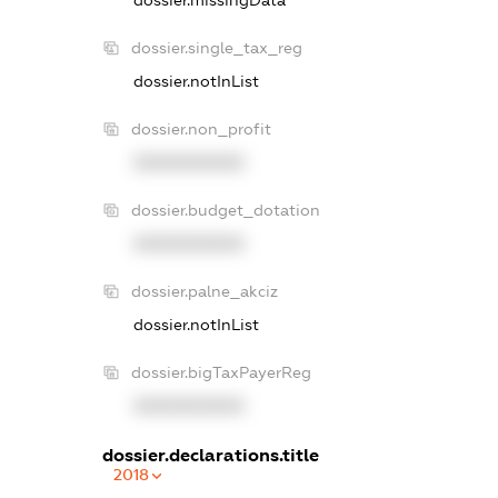
dossier.missingData
dossier.single_tax_reg
dossier.notInList
dossier.non_profit
XXXXXXXXXX
dossier.budget_dotation
XXXXXXXXXX
dossier.palne_akciz
dossier.notInList
dossier.bigTaxPayerReg
XXXXXXXXXX
dossier.declarations.title
2018