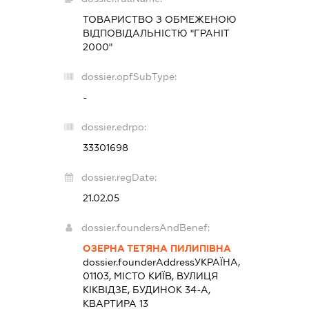
ТОВАРИСТВО З ОБМЕЖЕНОЮ
ВІДПОВІДАЛЬНІСТЮ "ГРАНІТ
2000"
dossier.opfSubType:
-
dossier.edrpo:
33301698
dossier.regDate:
21.02.05
dossier.foundersAndBenef:
ОЗЕРНА ТЕТЯНА ПИЛИПІВНА
dossier.founderAddress
УКРАЇНА,
01103, МІСТО КИЇВ, ВУЛИЦЯ
КІКВІДЗЕ, БУДИНОК 34-А,
КВАРТИРА 13