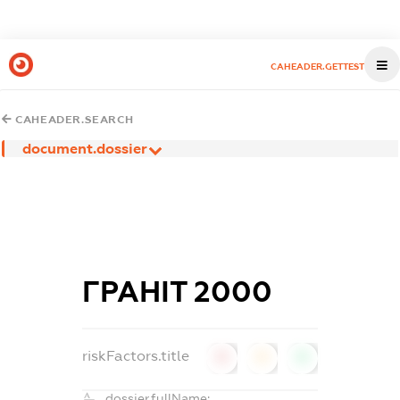
CAHEADER.GETTEST
CAHEADER.SEARCH
document.dossier
ГРАНІТ 2000
riskFactors.title
0
0
0
dossier.fullName: