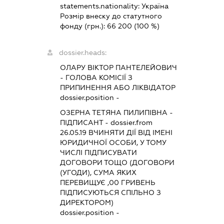
statements.nationality:
Україна
Розмір внеску до статутного
фонду (грн.):
66 200
(100 %)
dossier.heads:
ОЛАРУ ВІКТОР ПАНТЕЛЕЙОВИЧ
-
ГОЛОВА КОМІСІЇ З
ПРИПИНЕННЯ АБО ЛІКВІДАТОР
dossier.position -
ОЗЕРНА ТЕТЯНА ПИЛИПІВНА
-
ПІДПИСАНТ
- dossier.from
26.05.19
ВЧИНЯТИ ДІЇ ВІД ІМЕНІ
ЮРИДИЧНОЇ ОСОБИ, У ТОМУ
ЧИСЛІ ПІДПИСУВАТИ
ДОГОВОРИ ТОЩО (ДОГОВОРИ
(УГОДИ), СУМА ЯКИХ
ПЕРЕВИЩУЄ ,00 ГРИВЕНЬ
ПІДПИСУЮТЬСЯ СПІЛЬНО З
ДИРЕКТОРОМ)
dossier.position -