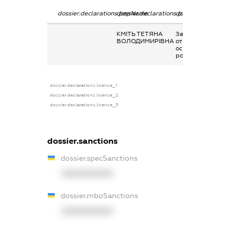
dossier.declarations.pepName
dossier.declarations.personName
dossier.declaratio
КМІТЬ ТЕТЯНА
Заробітна плата
ВОЛОДИМИРІВНА
отримана за
основним місцем
роботи
dossier.declarations.license_1
dossier.declarations.license_2
dossier.declarations.license_3
dossier.sanctions
dossier.specSanctions
XXXXXXXXXX
dossier.rnboSanctions
XXXXXXXXXX