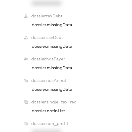
XXXXXXXXXX
dossier.taxDebt
dossier.missingData
dossier.esvDebt
dossier.missingData
dossier.ndsPayer
dossier.missingData
dossier.ndsAnnul
dossier.missingData
dossier.single_tax_reg
dossier.notInList
dossier.non_profit