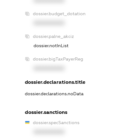
XXXXXXXXXX
dossier.budget_dotation
XXXXXXXXXX
dossier.palne_akciz
dossier.notInList
dossier.bigTaxPayerReg
XXXXXXXXXX
dossier.declarations.title
dossier.declarations.noData
dossier.sanctions
dossier.specSanctions
XXXXXXXXXX