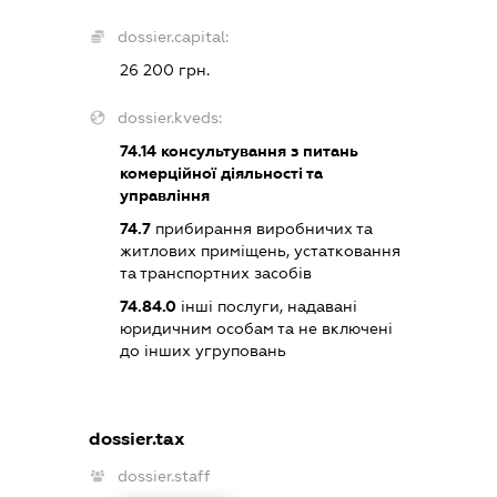
dossier.capital:
26 200 грн.
dossier.kveds:
74.14
консультування з питань
комерційної діяльності та
управління
74.7
прибирання виробничих та
житлових приміщень, устатковання
та транспортних засобів
74.84.0
інші послуги, надавані
юридичним особам та не включені
до інших угруповань
dossier.tax
dossier.staff