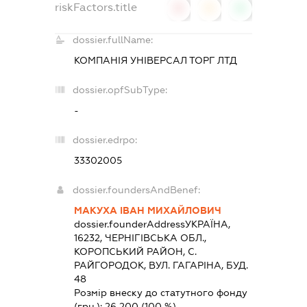
riskFactors.title
0
0
0
dossier.fullName:
КОМПАНІЯ УНІВЕРСАЛ ТОРГ ЛТД
dossier.opfSubType:
-
dossier.edrpo:
33302005
dossier.foundersAndBenef:
МАКУХА ІВАН МИХАЙЛОВИЧ
dossier.founderAddress
УКРАЇНА,
16232, ЧЕРНIГIВСЬКА ОБЛ.,
КОРОПСЬКИЙ РАЙОН, С.
РАЙГОРОДОК, ВУЛ. ГАГАРІНА, БУД.
48
Розмір внеску до статутного фонду
(грн.):
26 200
(100 %)