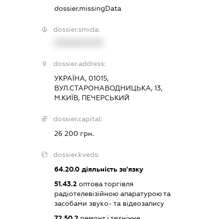
dossier.missingData
dossier.smida:
XXXXXXXXXX
dossier.address:
УКРАЇНА, 01015,
ВУЛ.СТАРОНАВОДНИЦЬКА, 13,
М.КИЇВ, ПЕЧЕРСЬКИЙ
dossier.capital:
26 200 грн.
dossier.kveds:
64.20.0
діяльність зв'язку
51.43.2
оптова торгівля
радіотелевізійною апаратурою та
засобами звуко- та відеозапису
72.50.2
ремонт і технічне