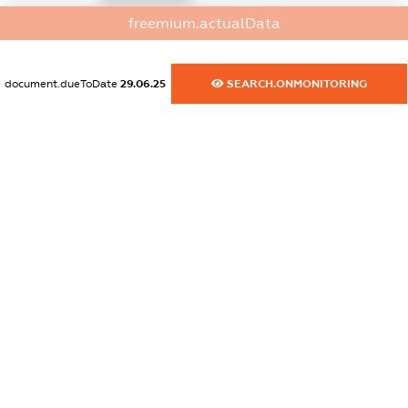
freemium.actualData
dossier.commercial_info.activity
XXXXXXXXXX
document.dueToDate
29.06.25
SEARCH.ONMONITORING
freemium.exampleText_1
freemium.exampleText_2
freemium.anonymousPerSearch2
FREEMIUM.DETAILS
FREEMIUM.REGISTER