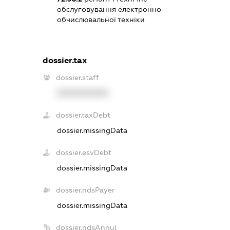
обслуговування електронно-
обчислювальної техніки
dossier.tax
dossier.staff
XXXXXXXXXX
dossier.taxDebt
dossier.missingData
dossier.esvDebt
dossier.missingData
dossier.ndsPayer
dossier.missingData
dossier.ndsAnnul