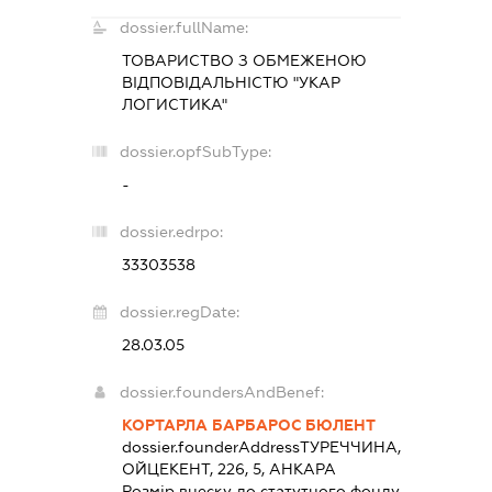
dossier.fullName:
ТОВАРИСТВО З ОБМЕЖЕНОЮ
ВІДПОВІДАЛЬНІСТЮ "УКАР
ЛОГИСТИКА"
dossier.opfSubType:
-
dossier.edrpo:
33303538
dossier.regDate:
28.03.05
dossier.foundersAndBenef:
КОРТАРЛА БАРБАРОС БЮЛЕНТ
dossier.founderAddress
ТУРЕЧЧИНА,
ОЙЦЕКЕНТ, 226, 5, АНКАРА
Розмір внеску до статутного фонду