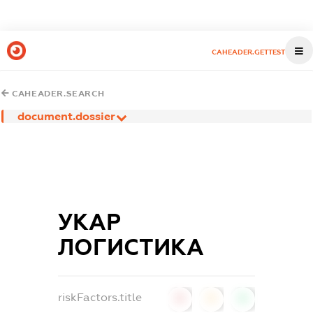
CAHEADER.GETTEST
CAHEADER.SEARCH
document.dossier
УКАР
ЛОГИСТИКА
riskFactors.title
0
0
0