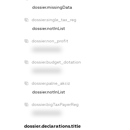
dossier.missingData
dossier.single_tax_reg
dossier.notInList
dossier.non_profit
XXXXXXXXXX
dossier.budget_dotation
XXXXXXXXXX
dossier.palne_akciz
dossier.notInList
dossier.bigTaxPayerReg
XXXXXXXXXX
dossier.declarations.title