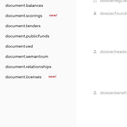
dossier.regDa
document.balances
dossier.foun
document.scorings
new!
document.tenders
document.publicfunds
document.ved
dossier.heads:
document.semantrum
document.relationships
document.licenses
new!
dossier.benefi