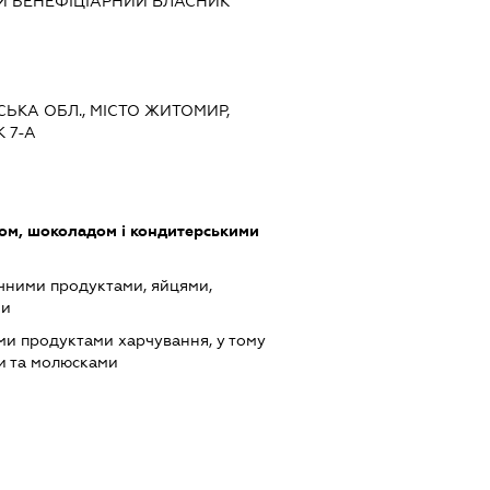
Й БЕНЕФІЦІАРНИЙ ВЛАСНИК
СЬКА ОБЛ., МІСТО ЖИТОМИР,
 7-А
ом, шоколадом і кондитерськими
чними продуктами, яйцями,
ми
ми продуктами харчування, у тому
и та молюсками