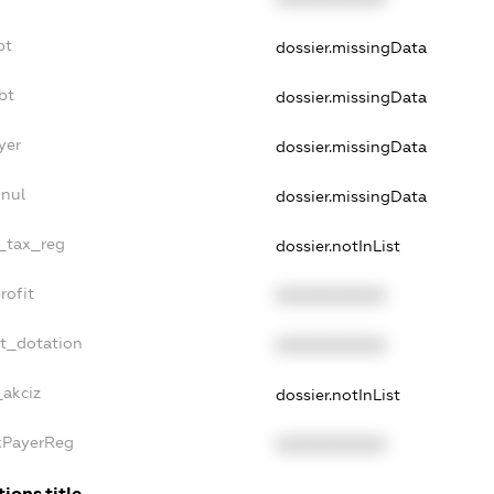
bt
dossier.missingData
bt
dossier.missingData
yer
dossier.missingData
nnul
dossier.missingData
e_tax_reg
dossier.notInList
rofit
XXXXXXXXXX
et_dotation
XXXXXXXXXX
_akciz
dossier.notInList
axPayerReg
XXXXXXXXXX
ions.title