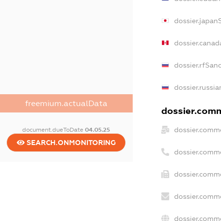
dossier.japan
dossier.canad
dossier.rfSan
dossier.russia
freemium.actualData
dossier.comme
dossier.comme
document.dueToDate
04.05.25
SEARCH.ONMONITORING
dossier.comm
dossier.comme
dossier.comme
dossier.comme