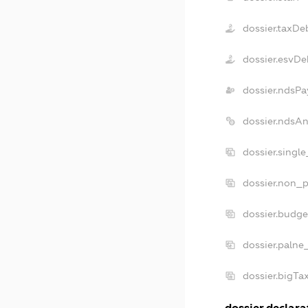
dossier.taxDe
dossier.esvDe
dossier.ndsPa
dossier.ndsA
dossier.singl
dossier.non_p
dossier.budg
dossier.palne
dossier.bigT
dossier.declarat