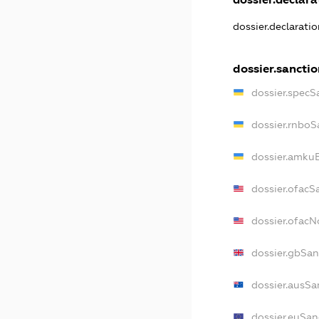
dossier.declarati
dossier.sanctio
dossier.specS
dossier.rnboS
dossier.amkuB
dossier.ofacS
dossier.ofac
dossier.gbSan
dossier.ausSa
dossier.euSan