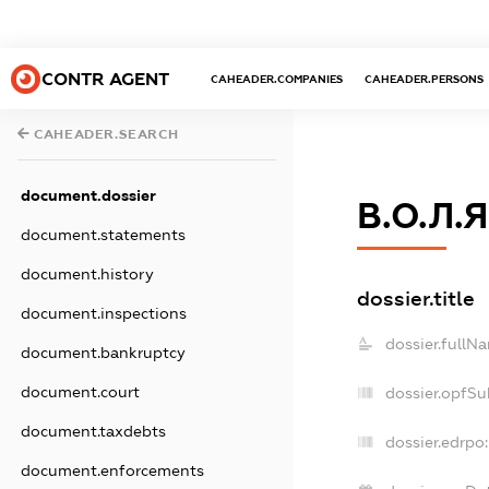
CONTR AGENT
CAHEADER.COMPANIES
CAHEADER.PERSONS
CAHEADER.SEARCH
document.dossier
В.О.Л.Я
document.statements
document.history
dossier.title
document.inspections
dossier.fullN
document.bankruptcy
document.court
dossier.opfSu
document.taxdebts
dossier.edrpo:
document.enforcements