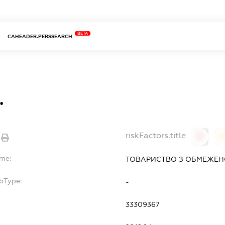
BETA
CAHEADER.PERSSEARCH
.
riskFactors.title
0
ame:
ТОВАРИСТВО З ОБМЕЖЕНОЮ
bType:
-
33309367