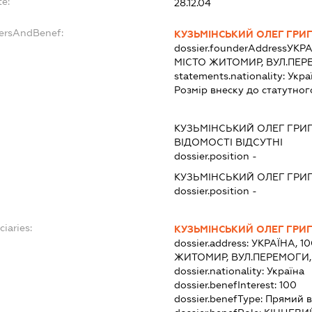
te:
28.12.04
dersAndBenef:
КУЗЬМІНСЬКИЙ ОЛЕГ ГРИ
dossier.founderAddress
УКРА
МІСТО ЖИТОМИР, ВУЛ.ПЕРЕ
statements.nationality:
Укра
Розмір внеску до статутног
КУЗЬМІНСЬКИЙ ОЛЕГ ГРИ
ВІДОМОСТІ ВІДСУТНІ
dossier.position -
КУЗЬМІНСЬКИЙ ОЛЕГ ГРИ
dossier.position -
ciaries:
КУЗЬМІНСЬКИЙ ОЛЕГ ГРИ
dossier.address:
УКРАЇНА, 1
ЖИТОМИР, ВУЛ.ПЕРЕМОГИ, 
dossier.nationality:
Україна
dossier.benefInterest:
100
dossier.benefType:
Прямий в