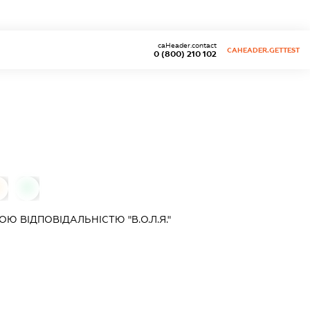
caHeader.contact
CAHEADER.GETTEST
0 (800) 210 102
0
0
 ВІДПОВІДАЛЬНІСТЮ "В.О.Л.Я."