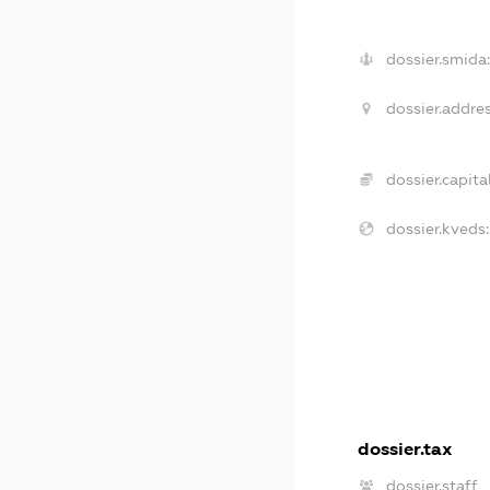
dossier.smida:
dossier.addres
dossier.capital
dossier.kveds:
dossier.tax
dossier.staff