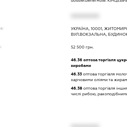
dossier.benefRole:
КІНЦЕВИ
XXXXXXXXXX
s:
УКРАЇНА, 10001, ЖИТОМИР
ВУЛ.ВОКЗАЛЬНА, БУДИНОК
:
52 500 грн.
46.36
оптова торгівля цукр
виробами
46.33
оптова торгівля моло
харчовими оліями та жира
46.38
оптова торгівля інши
числі рибою, ракоподібним
XXXXXXXXXX