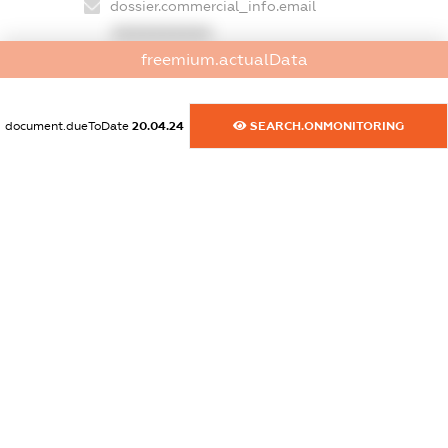
dossier.commercial_info.email
XXXXXXXXXX
freemium.actualData
dossier.commercial_info.website
XXXXXXXXXX
document.dueToDate
20.04.24
SEARCH.ONMONITORING
dossier.commercial_info.activity
XXXXXXXXXX
freemium.exampleText_1
freemium.exampleText_2
freemium.anonymousPerSearch2
FREEMIUM.DETAILS
FREEMIUM.REGISTER