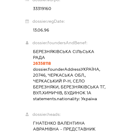
33319160
dossier.regDate:
13.06.96
dossier.foundersAndBenef:
БЕРЕЗНЯКІВСЬКА СІЛЬСЬКА
РАДА
26358118
dossier.founderAddress
УКРАЇНА,
20746, ЧЕРКАСЬКА ОБЛ.,
ЧЕРКАСЬКИЙ Р-Н, СЕЛО
БЕРЕЗНЯКИ, БЕРЕЗНЯКІВСЬКА ТГ,
ВУЛ.ХИМИЧІВ, БУДИНОК 1А
statements.nationality:
Україна
dossier.heads:
ГНАТЕНКО ВАЛЕНТИНА
АВРАМІВНА
-
ПРЕДСТАВНИК