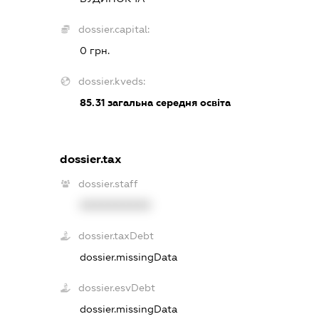
dossier.capital:
0 грн.
dossier.kveds:
85.31
загальна середня освіта
dossier.tax
dossier.staff
XXXXXXXXXX
dossier.taxDebt
dossier.missingData
dossier.esvDebt
dossier.missingData