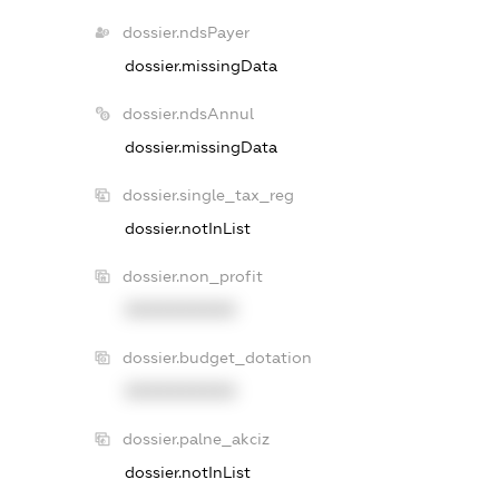
dossier.ndsPayer
dossier.missingData
dossier.ndsAnnul
dossier.missingData
dossier.single_tax_reg
dossier.notInList
dossier.non_profit
XXXXXXXXXX
dossier.budget_dotation
XXXXXXXXXX
dossier.palne_akciz
dossier.notInList