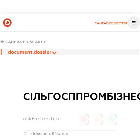
CAHEADER.GETTEST
CAHEADER.SEARCH
document.dossier
СІЛЬГОСППРОМБІЗНЕ
riskFactors.title
0
0
0
dossier.fullName: