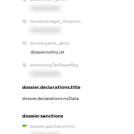
XXXXXXXXXX
dossier.budget_dotation
XXXXXXXXXX
dossier.palne_akciz
dossier.notInList
dossier.bigTaxPayerReg
XXXXXXXXXX
dossier.declarations.title
dossier.declarations.noData
dossier.sanctions
dossier.specSanctions