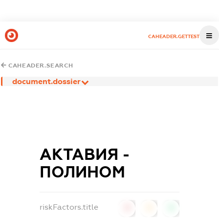
CAHEADER.GETTEST
CAHEADER.SEARCH
document.dossier
АКТАВИЯ -
ПОЛИНОМ
riskFactors.title
0
0
0