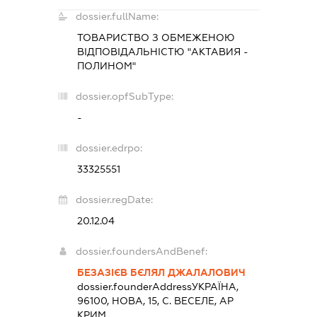
dossier.fullName:
ТОВАРИСТВО З ОБМЕЖЕНОЮ
ВІДПОВІДАЛЬНІСТЮ "АКТАВИЯ -
ПОЛИНОМ"
dossier.opfSubType:
-
dossier.edrpo:
33325551
dossier.regDate:
20.12.04
dossier.foundersAndBenef:
БЕЗАЗІЄВ БЄЛЯЛ ДЖАЛАЛОВИЧ
dossier.founderAddress
УКРАЇНА,
96100, НОВА, 15, С. ВЕСЕЛЕ, АР
КРИМ