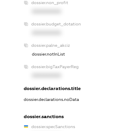
dossier.non_profit
XXXXXXXXXX
dossier.budget_dotation
XXXXXXXXXX
dossier.palne_akciz
dossier.notInList
dossier.bigTaxPayerReg
XXXXXXXXXX
dossier.declarations.title
dossier.declarations.noData
dossier.sanctions
dossier.specSanctions