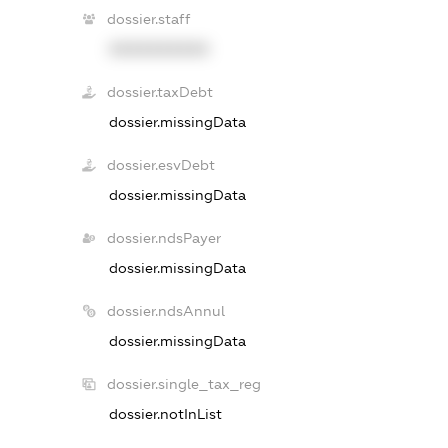
dossier.staff
XXXXXXXXXX
dossier.taxDebt
dossier.missingData
dossier.esvDebt
dossier.missingData
dossier.ndsPayer
dossier.missingData
dossier.ndsAnnul
dossier.missingData
dossier.single_tax_reg
dossier.notInList