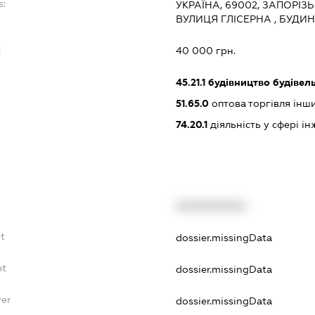
s:
УКРАЇНА, 69002, ЗАПОРІЗ
ВУЛИЦЯ ГЛІСЕРНА , БУДИН
:
40 000 грн.
45.21.1
будівництво будівел
51.65.0
оптова торгівля ін
74.20.1
діяльність у сфері і
XXXXXXXXXX
t
dossier.missingData
bt
dossier.missingData
yer
dossier.missingData