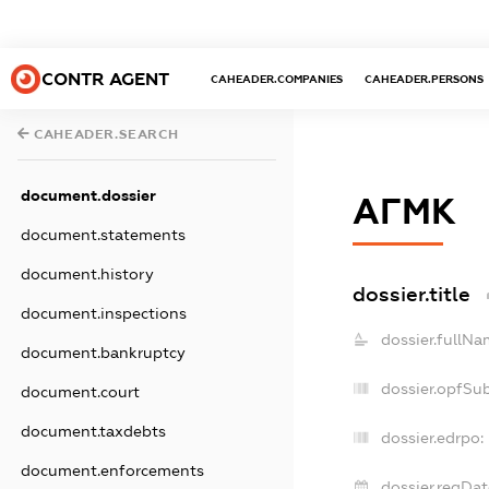
CONTR AGENT
CAHEADER.COMPANIES
CAHEADER.PERSONS
CAHEADER.SEARCH
document.dossier
АГМК
document.statements
document.history
dossier.title
document.inspections
dossier.fullNa
document.bankruptcy
dossier.opfSu
document.court
document.taxdebts
dossier.edrpo:
document.enforcements
dossier.regDat