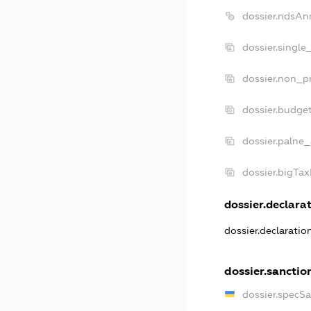
dossier.ndsAn
dossier.single
dossier.non_pr
dossier.budge
dossier.palne_
dossier.bigTa
dossier.declarat
dossier.declarati
dossier.sanctio
dossier.specS