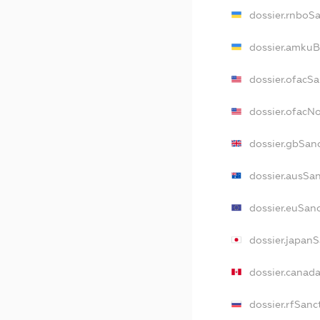
dossier.rnboS
dossier.amkuB
dossier.ofacS
dossier.ofacN
dossier.gbSan
dossier.ausSa
dossier.euSan
dossier.japan
dossier.canad
dossier.rfSanc