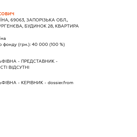
СОВИЧ
ЇНА, 69063, ЗАПОРІЗЬКА ОБЛ.,
УРГЕНЄВА, БУДИНОК 28, КВАРТИРА
їна
о фонду (грн.):
40 000
(100 %)
ЬФІВНА
-
ПРЕДСТАВНИК
-
ТІ ВІДСУТНІ
ЬФІВНА
-
КЕРІВНИК
- dossier.from