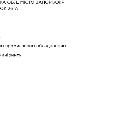
ЬКА ОБЛ., МІСТО ЗАПОРІЖЖЯ,
ОК 26-А
ь
шим промисловим обладнанням
нжинірингу