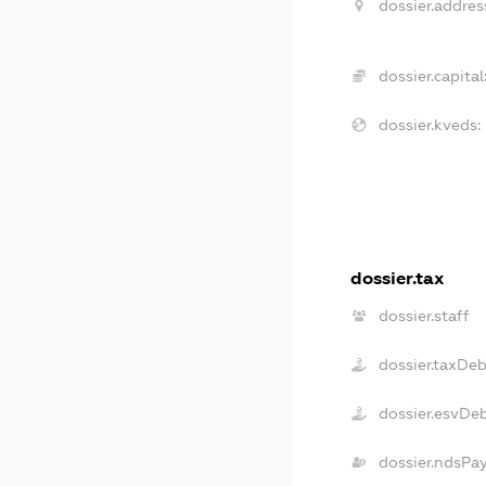
dossier.addres
dossier.capital
dossier.kveds:
dossier.tax
dossier.staff
dossier.taxDeb
dossier.esvDe
dossier.ndsPa