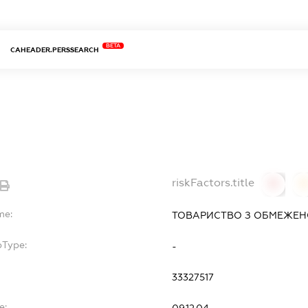
BETA
CAHEADER.PERSSEARCH
riskFactors.title
0
0
me:
ТОВАРИСТВО З ОБМЕЖЕНО
bType:
-
33327517
e: