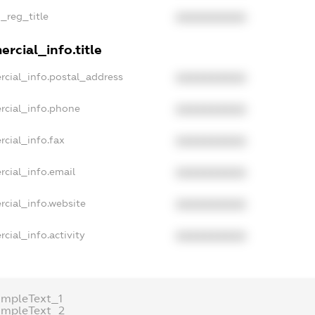
n_reg_title
XXXXXXXXXX
rcial_info.title
rcial_info.postal_address
XXXXXXXXXX
rcial_info.phone
XXXXXXXXXX
rcial_info.fax
XXXXXXXXXX
rcial_info.email
XXXXXXXXXX
rcial_info.website
XXXXXXXXXX
cial_info.activity
XXXXXXXXXX
ampleText_1
ampleText_2