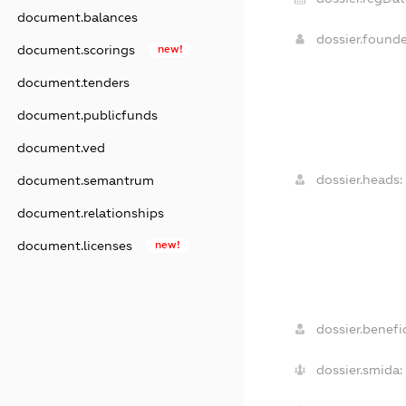
document.balances
dossier.found
document.scorings
new!
document.tenders
document.publicfunds
document.ved
dossier.heads:
document.semantrum
document.relationships
document.licenses
new!
dossier.benefic
dossier.smida: