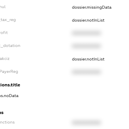
nul
dossier.missingData
_tax_reg
dossier.notInList
ofit
XXXXXXXXXX
t_dotation
XXXXXXXXXX
akciz
dossier.notInList
xPayerReg
XXXXXXXXXX
ions.title
ons.noData
ns
anctions
XXXXXXXXXX