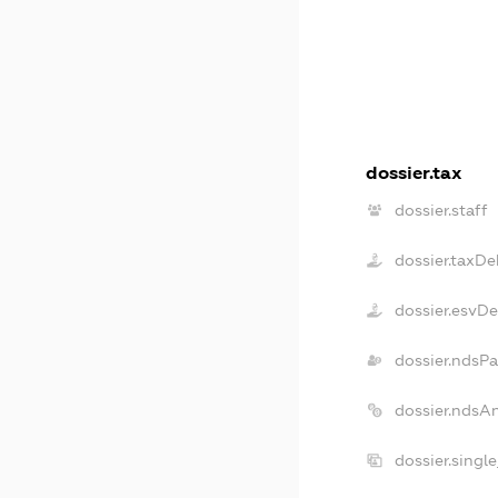
dossier.tax
dossier.staff
dossier.taxDe
dossier.esvD
dossier.ndsP
dossier.ndsA
dossier.singl