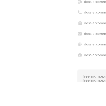
dossier.comm
dossier.comm
dossier.comme
dossier.comme
dossier.comm
dossier.comme
freemium.ex
freemium.ex
freemium.a
FREEMIUM.