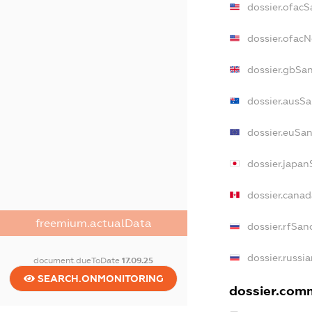
dossier.ofacS
dossier.ofac
dossier.gbSa
dossier.ausS
dossier.euSa
dossier.japa
dossier.cana
freemium.actualData
dossier.rfSan
dossier.russi
document.dueToDate
17.09.25
SEARCH.ONMONITORING
dossier.comm