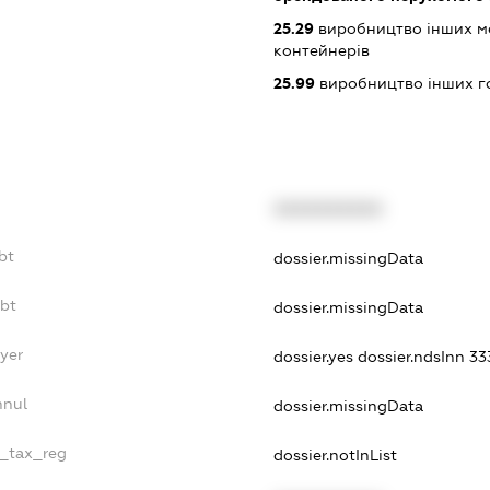
25.29
виробництво інших мет
контейнерів
25.99
виробництво інших гот
XXXXXXXXXX
bt
dossier.missingData
ebt
dossier.missingData
ayer
dossier.yes
dossier.ndsInn 
nnul
dossier.missingData
e_tax_reg
dossier.notInList