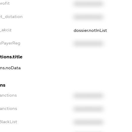
rofit
XXXXXXXXXX
et_dotation
XXXXXXXXXX
_akciz
dossier.notInList
axPayerReg
XXXXXXXXXX
tions.title
ions.noData
ons
Sanctions
XXXXXXXXXX
Sanctions
XXXXXXXXXX
BlackList
XXXXXXXXXX