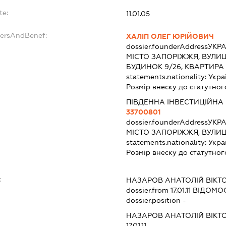
te:
11.01.05
dersAndBenef:
ХАЛІП ОЛЕГ ЮРІЙОВИЧ
dossier.founderAddress
УКРА
МІСТО ЗАПОРІЖЖЯ, ВУЛИ
БУДИНОК 9/26, КВАРТИРА 
statements.nationality:
Укра
Розмір внеску до статутног
ПІВДЕННА ІНВЕСТИЦІЙНА
33700801
dossier.founderAddress
УКРА
МІСТО ЗАПОРІЖЖЯ, ВУЛИЦ
statements.nationality:
Укра
Розмір внеску до статутног
:
НАЗАРОВ АНАТОЛІЙ ВІКТ
dossier.from 17.01.11
ВІДОМОС
dossier.position -
НАЗАРОВ АНАТОЛІЙ ВІКТ
17.01.11