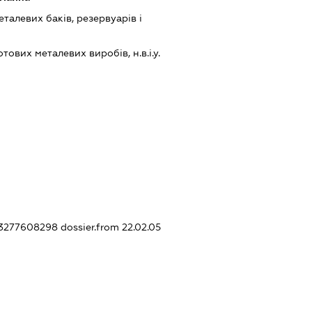
алевих баків, резервуарів і
ових металевих виробів, н.в.і.у.
333277608298
dossier.from 22.02.05