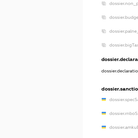
dossier.non_p
dossier.budg
dossier.palne
dossier.bigT
dossier.declara
dossier.declarat
dossier.sancti
dossier.spec
dossier.rnbo
dossier.amku