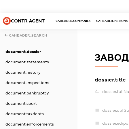
CONTR AGENT
CAHEADER.COMPANIES
CAHEADER.PERSONS
CAHEADER.SEARCH
document.dossier
ЗАВОД
document.statements
document.history
dossier.title
document.inspections
dossier.fullN
document.bankruptcy
document.court
dossier.opfS
document.taxdebts
dossier.edrpo
document.enforcements