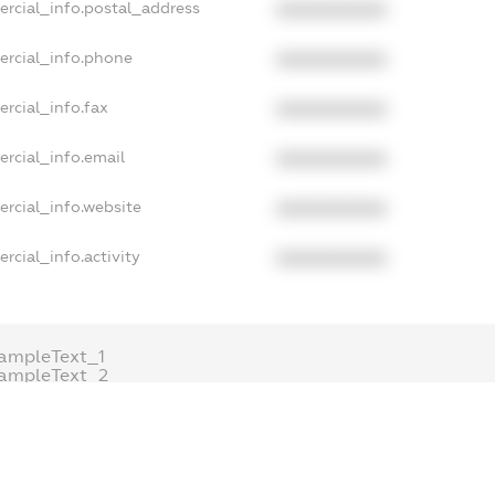
ercial_info.postal_address
XXXXXXXXXX
ercial_info.phone
XXXXXXXXXX
rcial_info.fax
XXXXXXXXXX
rcial_info.email
XXXXXXXXXX
ercial_info.website
XXXXXXXXXX
rcial_info.activity
XXXXXXXXXX
ampleText_1
ampleText_2
nonymousPerSearch2
DETAILS
FREEMIUM.REGISTER