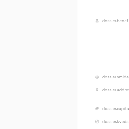
dossier.benefi
dossier.smida
dossier.addre
dossier.capita
dossier.kveds