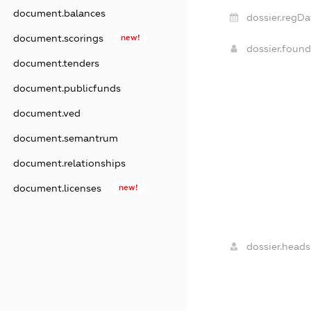
document.balances
dossier.regDa
document.scorings
new!
dossier.foun
document.tenders
document.publicfunds
document.ved
document.semantrum
document.relationships
document.licenses
new!
dossier.heads