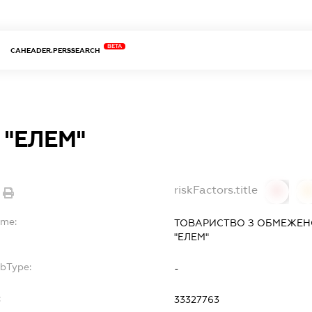
BETA
CAHEADER.PERSSEARCH
 "ЕЛЕМ"
riskFactors.title
0
ame:
ТОВАРИСТВО З ОБМЕЖЕН
"ЕЛЕМ"
ubType:
-
:
33327763