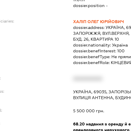
dossier.position -
ciaries:
ХАЛІП ОЛЕГ ЮРІЙОВИЧ
dossier.address:
УКРАЇНА, 6
ЗАПОРІЖЖЯ, ВУЛ.ВЕРХНЯ,
БУД. 26, КВАРТИРА 10
dossier.nationality:
Україна
dossier.benefInterest:
100
dossier.benefType:
Не прями
dossier.benefRole:
КІНЦЕВИ
:
XXXXXXXXXX
ss:
УКРАЇНА, 69035, ЗАПОРІЗ
ВУЛИЦЯ АНТЕННА, БУДИНО
l:
5 500 000 грн.
:
68.20
надання в оренду й е
орендованого нерухомого