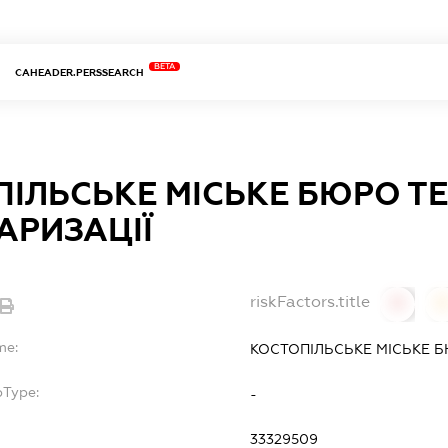
BETA
CAHEADER.PERSSEARCH
ІЛЬСЬКЕ МІСЬКЕ БЮРО ТЕ
АРИЗАЦІЇ
riskFactors.title
0
0
me:
КОСТОПІЛЬСЬКЕ МІСЬКЕ Б
bType:
-
33329509