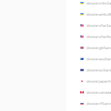
dossier.rnboS
dossier.amkuB
dossier.ofacS
dossier.ofac
dossier.gbSan
dossier.ausSa
dossier.euSan
dossier.japan
dossier.canad
dossier.rfSanc