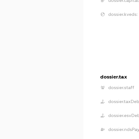
dossier.capital
dossier.kveds:
dossier.tax
dossier.staff
dossier.taxDe
dossier.esvDe
dossier.ndsPa