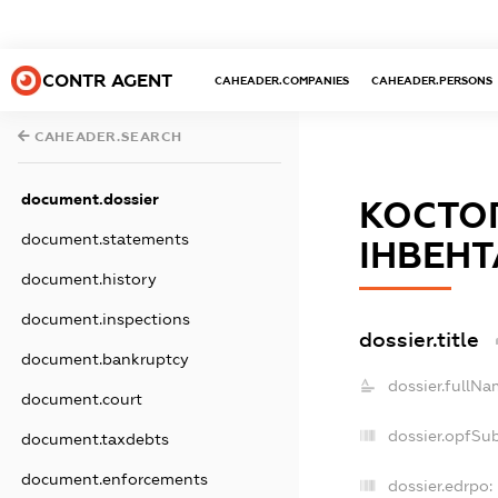
CONTR AGENT
CAHEADER.COMPANIES
CAHEADER.PERSONS
CAHEADER.SEARCH
document.dossier
КОСТОП
document.statements
ІНВЕНТ
document.history
document.inspections
dossier.title
document.bankruptcy
dossier.fullNa
document.court
dossier.opfSu
document.taxdebts
document.enforcements
dossier.edrpo: