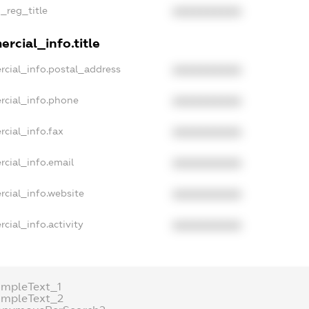
n_reg_title
XXXXXXXXXX
rcial_info.title
rcial_info.postal_address
XXXXXXXXXX
rcial_info.phone
XXXXXXXXXX
rcial_info.fax
XXXXXXXXXX
rcial_info.email
XXXXXXXXXX
rcial_info.website
XXXXXXXXXX
cial_info.activity
XXXXXXXXXX
ampleText_1
ampleText_2