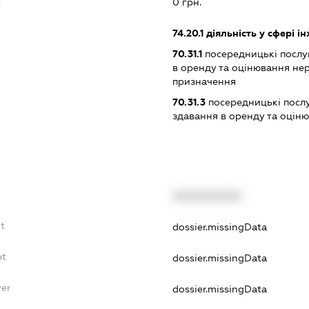
:
0 грн.
74.20.1
діяльність у сфері і
70.31.1
посередницькі послуги
в оренду та оцінювання не
призначення
70.31.3
посередницькі послуг
здавання в оренду та оцін
XXXXXXXXXX
bt
dossier.missingData
bt
dossier.missingData
yer
dossier.missingData