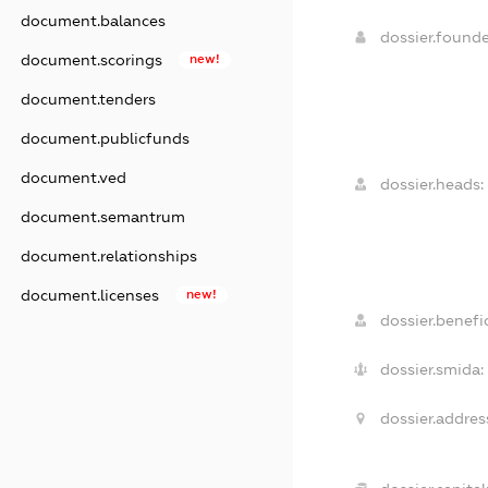
document.balances
dossier.found
document.scorings
new!
document.tenders
document.publicfunds
document.ved
dossier.heads:
document.semantrum
document.relationships
document.licenses
new!
dossier.benefic
dossier.smida:
dossier.addres