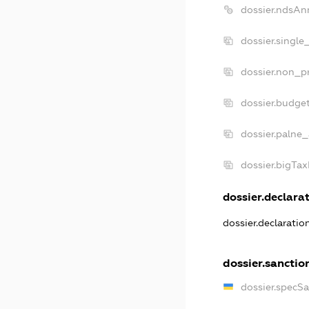
dossier.ndsAn
dossier.single
dossier.non_pr
dossier.budge
dossier.palne_
dossier.bigTa
dossier.declarat
dossier.declarati
dossier.sanctio
dossier.specS