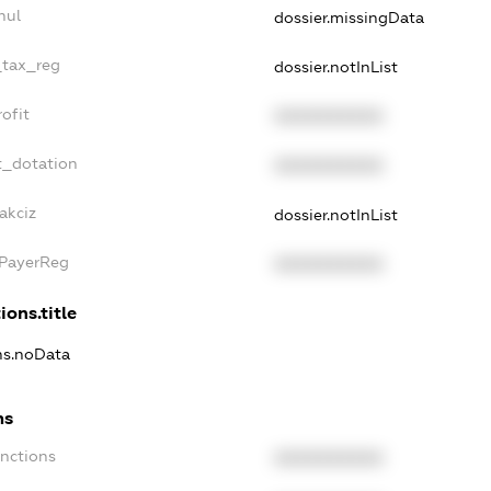
nul
dossier.missingData
_tax_reg
dossier.notInList
ofit
XXXXXXXXXX
t_dotation
XXXXXXXXXX
akciz
dossier.notInList
xPayerReg
XXXXXXXXXX
ions.title
ons.noData
ns
anctions
XXXXXXXXXX